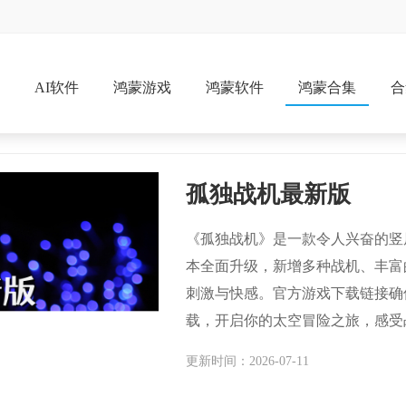
戏
AI软件
鸿蒙游戏
鸿蒙软件
鸿蒙合集
合
孤独战机最新版
《孤独战机》是一款令人兴奋的竖
本全面升级，新增多种战机、丰富
刺激与快感。官方游戏下载链接确
载，开启你的太空冒险之旅，感受
更新时间：2026-07-11