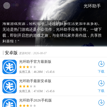
"立即下载光环助手，解锁游戏新体验！无论是寻找最新游戏
光环助手
资讯，还是享受一键加速、攻略分享，光环助手都是您的必
备选择。最新版下载链接，确保您获得最佳性能与兼容性。
海量游戏资源，轻松管理，让您的娱乐生活更加丰富多彩。
无论是热门游戏还是小众佳作，光环助手应有尽有。一键下
载，即刻开启您的游戏之旅，与全球玩家并肩作战，共享胜
利喜悦！"
安卓版
更新时间：2026-08-07
光环助手官方最新版
下载
实用工具
46.28M
v5.45.6
光环助手最新安卓版
下载
实用工具
47.65M
v5.45.6
光环助手2026手机版