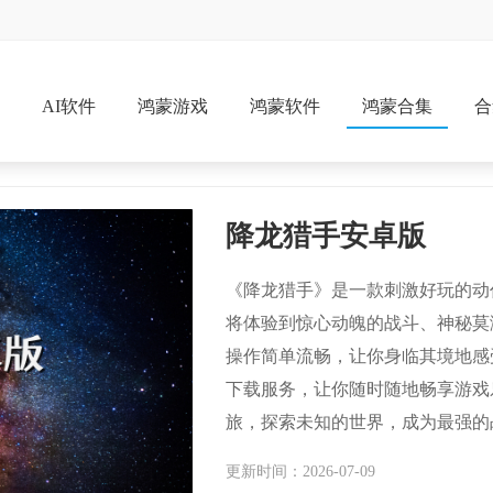
戏
AI软件
鸿蒙游戏
鸿蒙软件
鸿蒙合集
合
降龙猎手安卓版
《降龙猎手》是一款刺激好玩的动
将体验到惊心动魄的战斗、神秘莫
操作简单流畅，让你身临其境地感
下载服务，让你随时随地畅享游戏
旅，探索未知的世界，成为最强的
传奇！
更新时间：2026-07-09