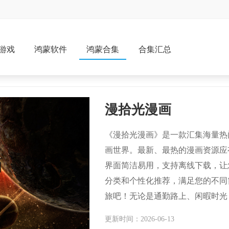
游戏
鸿蒙软件
鸿蒙合集
合集汇总
漫拾光漫画
《漫拾光漫画》是一款汇集海量热
画世界。最新、最热的漫画资源应
界面简洁易用，支持离线下载，让
分类和个性化推荐，满足您的不同
旅吧！无论是通勤路上、闲暇时光
即下载，与万千漫画爱好者一起分
更新时间：2026-06-13