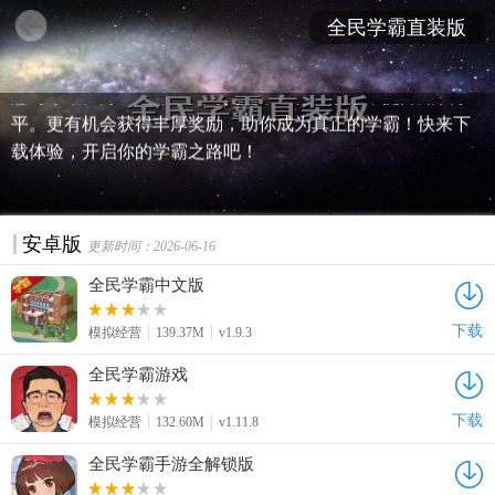
更丰富的游戏内容等你来挑战。无论是策略布局还是趣味答
全民学霸直装版
题，这里都能满足你的需求。无需繁琐操作，一键下载安
装，即刻开启学霸之旅。与全国玩家同场竞技，展示你的智
慧与才华。海量题库，实时更新，让你在娱乐中提升知识水
平。更有机会获得丰厚奖励，助你成为真正的学霸！快来下
载体验，开启你的学霸之路吧！
安卓版
更新时间：2026-06-16
全民学霸中文版
下载
模拟经营
139.37M
v1.9.3
全民学霸游戏
下载
模拟经营
132.60M
v1.11.8
全民学霸手游全解锁版