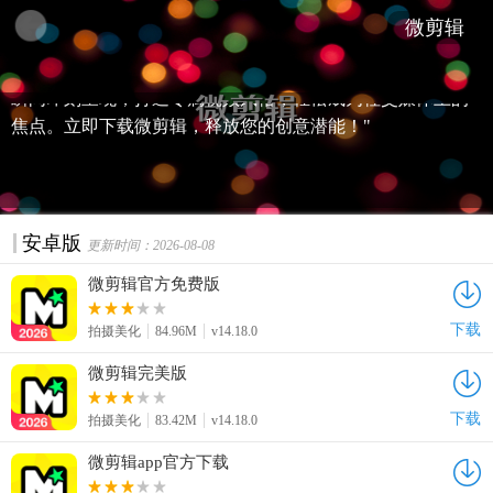
现视频剪辑、特效添加与分享。最新版微剪辑app，功能全面
微剪辑
升级，支持更多高清视频格式，操作界面更加友好，让您的
创意无限延伸。一键下载，开启您的视频创作之旅，让精彩
瞬间即刻呈现，打造专属视频风格，轻松成为社交媒体上的
焦点。立即下载微剪辑，释放您的创意潜能！"
安卓版
更新时间：2026-08-08
微剪辑官方免费版
下载
拍摄美化
84.96M
v14.18.0
微剪辑完美版
下载
拍摄美化
83.42M
v14.18.0
微剪辑app官方下载