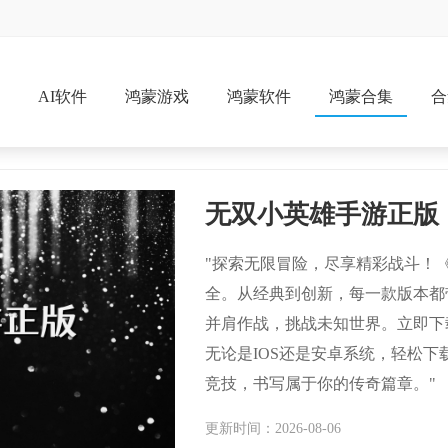
戏
AI软件
鸿蒙游戏
鸿蒙软件
鸿蒙合集
合
无双小英雄手游正版
"探索无限冒险，尽享精彩战斗！
全。从经典到创新，每一款版本都
并肩作战，挑战未知世界。立即下
无论是IOS还是安卓系统，轻松
竞技，书写属于你的传奇篇章。"
更新时间：2026-08-06