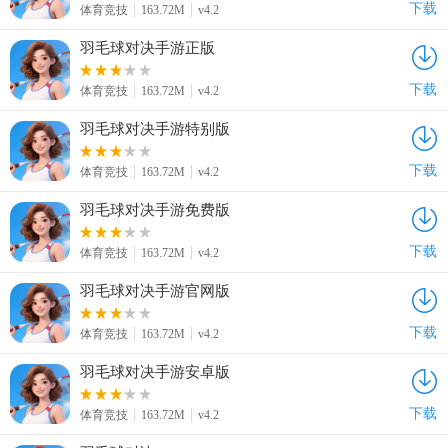
下载
体育竞技
163.72M
v4.2
羽毛球对决手游正版
下载
体育竞技
163.72M
v4.2
羽毛球对决手游特别版
下载
体育竞技
163.72M
v4.2
羽毛球对决手游免费版
下载
体育竞技
163.72M
v4.2
羽毛球对决手游官网版
下载
体育竞技
163.72M
v4.2
羽毛球对决手游安卓版
下载
体育竞技
163.72M
v4.2