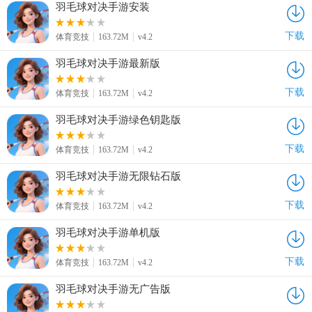
羽毛球对决手游安装
下载
体育竞技
163.72M
v4.2
羽毛球对决手游最新版
下载
体育竞技
163.72M
v4.2
羽毛球对决手游绿色钥匙版
下载
体育竞技
163.72M
v4.2
羽毛球对决手游无限钻石版
下载
体育竞技
163.72M
v4.2
羽毛球对决手游单机版
下载
体育竞技
163.72M
v4.2
羽毛球对决手游无广告版