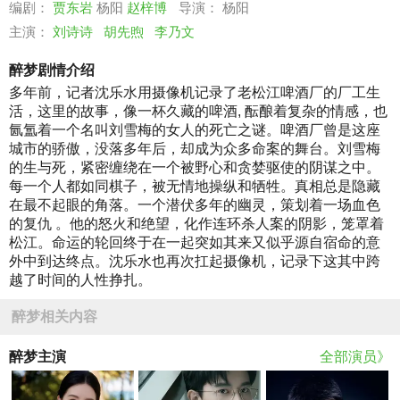
编剧：
贾东岩
杨阳
赵梓博
导演： 杨阳
主演：
刘诗诗
胡先煦
李乃文
醉梦剧情介绍
多年前，记者沈乐水用摄像机记录了老松江啤酒厂的厂工生
活，这里的故事，像一杯久藏的啤酒, 酝酿着复杂的情感，也
氤氲着一个名叫刘雪梅的女人的死亡之谜。啤酒厂曾是这座
城市的骄傲，没落多年后，却成为众多命案的舞台。刘雪梅
的生与死，紧密缠绕在一个被野心和贪婪驱使的阴谋之中。
每一个人都如同棋子，被无情地操纵和牺牲。真相总是隐藏
在最不起眼的角落。一个潜伏多年的幽灵，策划着一场血色
的复仇 。他的怒火和绝望，化作连环杀人案的阴影，笼罩着
松江。命运的轮回终于在一起突如其来又似乎源自宿命的意
外中到达终点。沈乐水也再次扛起摄像机，记录下这其中跨
越了时间的人性挣扎。
醉梦相关内容
醉梦主演
全部演员》