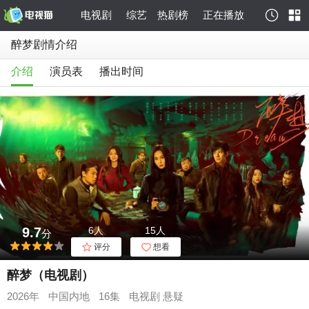
电视剧
综艺
热剧榜
正在播放
醉梦剧情介绍
介绍
演员表
播出时间
9.7
6人
15人
分
评分
想看
醉梦（电视剧）
2026年
中国内地
16集
电视剧
悬疑