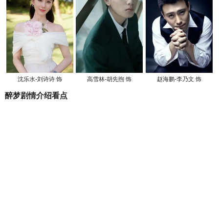
沈乐水-刘诗诗 饰
高雪林-胡先煦 饰
赵海鹏-李乃文 饰
醉梦剧情介绍看点
《人鱼》下水道女尸的真实身份是
什么
2609点击
2026-08-07 17:29
《人鱼》苏琳父母为什么不报警