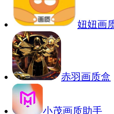
妞妞画
赤羽画质盒
小茂画质助手