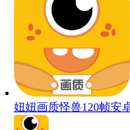
妞妞画质怪兽120帧安