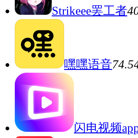
Strikeee罢工者
4
嘿嘿语音
74.
闪电视频ap