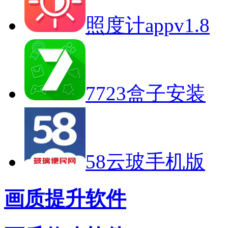
照度计appv1.8
7723盒子安装
58云玻手机版
画质提升软件