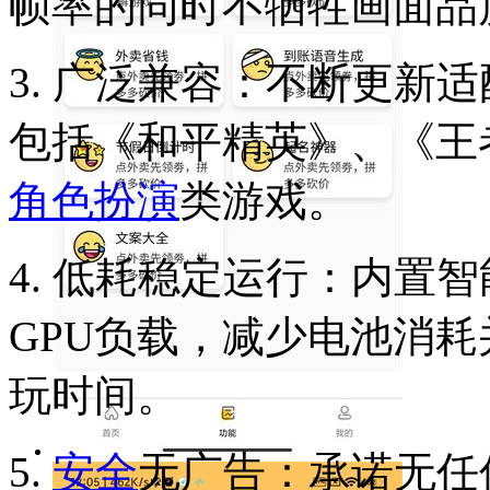
帧率的同时不牺牲画面品
3. 广泛兼容：不断更新
包括《和平精英》、《王
角色扮演
类游戏。
4. 低耗稳定运行：内置
GPU负载，减少电池消
玩时间。
5.
安全
无广告：承诺无任