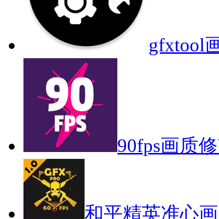
gfxto
90fps画质
和平精英准心画