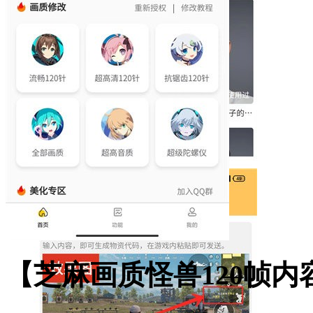
【芝麻画质怪兽120帧内