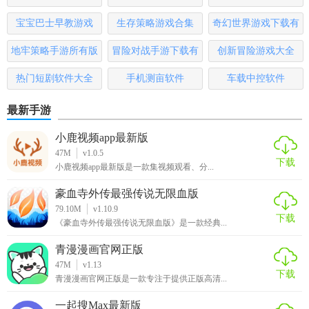
3.汇集了大量的电视剧、各种流行电影、流行电视剧、流行综
艺节目，以及大量等待您观看的视频资源
宝宝巴士早教游戏
生存策略游戏合集
奇幻世界游戏下载有
哪些
【胖鸟电影APP亮点】
地牢策略手游所有版
冒险对战手游下载有
创新冒险游戏大全
本
哪些
1.在这里你可以看到一些精彩的国内外影视资源，种类繁多
热门短剧软件大全
手机测亩软件
车载中控软件
2.更新速度非常快。同时，它还为您提供了一个超级全面的查
最新手游
看模式，可以随时切换
小鹿视频app最新版
3.不同的定义在这里支持。你可以根据
网络
选择
亮点
47M
v1.0.5
下载
小鹿视频app最新版是一款集视频观看、分...
【胖鸟电影APP测评】
豪血寺外传最强传说无限血版
79.10M
v1.10.9
1.无资费观影，所有电视剧电影都是完全无资费为你们大家一
下载
《豪血寺外传最强传说无限血版》是一款经典...
键提供的呢
青漫漫画官网正版
2.全网热门影源，你爱看的所有热门影源这里基本上也是全部
47M
v1.13
下载
都有的呢
青漫漫画官网正版是一款专注于提供正版高清...
3.快捷的观影方式，各位可以直接设置自己喜欢的观影方式来
一起搜Max最新版