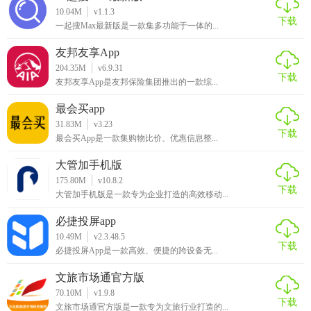
10.04M
v1.1.3
畅享观影
下载
一起搜Max最新版是一款集多功能于一体的...
友邦友享App
204.35M
v6.9.31
下载
友邦友享App是友邦保险集团推出的一款综...
最会买app
31.83M
v3.23
下载
最会买App是一款集购物比价、优惠信息整...
大管加手机版
175.80M
v10.8.2
下载
大管加手机版是一款专为企业打造的高效移动...
必捷投屏app
10.49M
v2.3.48.5
下载
必捷投屏App是一款高效、便捷的跨设备无...
文旅市场通官方版
70.10M
v1.9.8
下载
文旅市场通官方版是一款专为文旅行业打造的...