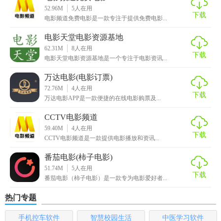
2、支持多
资源下载
，更有详细的
分类
，电影、电视剧以及综
52.96M
5
人在用
艺和纪录片等；
下载
电影频道免费电影是一款专注于提供免费电影...
3、甚至有一些不能随意播放的影视在这里也可以
搜索
得到，
电影天堂电影资源基地
当真是一个万能的视频下载；
62.31M
8
人在用
下载
电影天堂电影资源基地是一个专注于电影资讯...
4、强大的搜索引擎，可以直接输入影视名称或者是豆瓣ID以
万达电影(电影订票)
及IMDB等方式快速搜索；
72.76M
4
人在用
下载
万达电影APP是一款便捷的在线电影购票及...
5、无任何的广告，更有求片区，你可以发布一些你想看的影
视求片，支持多方式下载。
CCTV电影频道
59.40M
4
人在用
【胖鸟电影APP优势】
下载
CCTV电影频道是一款提供电影播放和资讯...
1.无忧无虑的在线看电影，无论你喜欢哪种电影，都可以在这
番茄电影(柿子电影)
里送给你
51.74M
5
人在用
下载
番茄电影（柿子电影）是一款专为电影爱好者...
2.超好看的电影和电视资源都可以快速、直接地提供给您，而
热门专题
无需付费直接点播
手机控车软件
智慧校园生活
中医学习软件