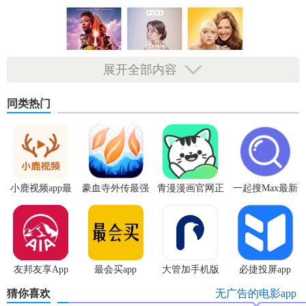
展开全部内容
同类热门
小鹿视频app最
豪血寺外传最强
青漫漫画官网正
一起搜Max最新
【胖鸟电影APP介绍】
新版
传说无限血版
版
版
1.随时随地畅看精彩，不论何时各位都可以畅看更多精彩的影
视资源
友邦友享App
最会买app
大管加手机版
必捷投屏app
2.全新优选影视节目，基本上所有各位喜欢看的影视资源这里
猜你喜欢
无广告的电影app
都可以快速更新