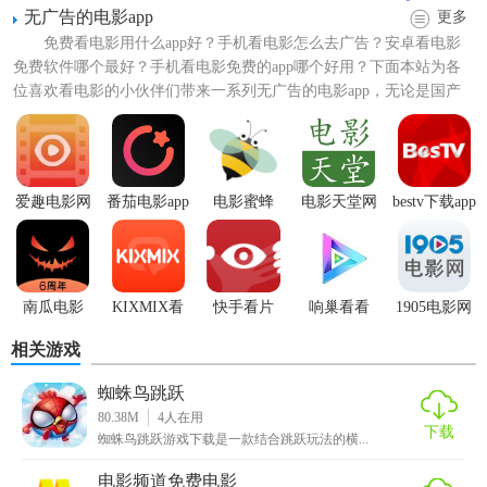
无广告的电影app
更多
3.无限量追看优选影源，所有影源都可以无限量为你们追更提
免费看电影用什么app好？手机看电影怎么去广告？安卓看电影
供哦
免费软件哪个最好？手机看电影免费的app哪个好用？下面本站为各
位喜欢看电影的小伙伴们带来一系列无广告的电影app，无论是国产
【胖鸟电影APP功能】
还是外国的大片，应...
1、网罗了全网的影视资源，各种最新最热的好剧都能找到，
非常方便。
爱趣电影网
番茄电影app
电影蜜蜂
电影天堂网
bestv下载app
2、点开就能看到详细的影视内容，方便你更好的了解影片的
精彩内容。
3、结合精彩的收藏和排名推荐，方便你更好的找时下最热门
南瓜电影
KIXMIX看
快手看片
响巢看看
1905电影网
的影视大片。
电影
相关游戏
【胖鸟电影APP特色】
蜘蛛鸟跳跃
1、里面的影视资源超级的丰富，而且更新速度很快，让你不
80.38M
4
人在用
下载
蜘蛛鸟跳跃游戏下载是一款结合跳跃玩法的横...
错过任何一部好的影视；
电影频道免费电影