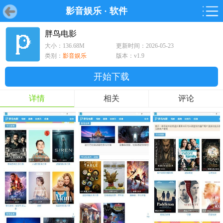
影音娱乐
·
软件
首页
首页
游戏
软件
游戏
鸿蒙
鸿蒙
软件
专题
鸿蒙游戏
鸿蒙软件
专题
胖鸟电影
大小：136.68M
更新时间：2026-05-23
游戏
软件
类别：
影音娱乐
版本：v1.9
开始下载
详情
相关
评论