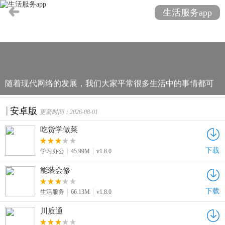
生活服务app
随着现代网络的发展，我们大家平常很多生活中的事情都可
以依靠软件来帮助自己轻松解决，比如：许多网民有时需要
清洁家庭、搬家、护理或照顾家庭。他们想知道在哪里可以
安卓版
更新时间：2026-08-01
找到相关的服务。事实上，如果他们在手机上下载生活服务
吃货学做菜
应用程序，他们可以很容易地找到相应的服务人员，非常的
方便省心，以下几款欢迎各位用户来下载。
下载
学习办公
45.99M
v1.8.0
能装会修
下载
生活服务
66.13M
v1.8.0
川质通