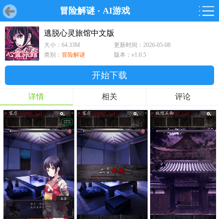
冒险解谜
·
AI游戏
首页
首页
游戏
软件
游戏
鸿蒙
鸿蒙
软件
专题
鸿蒙游戏
鸿蒙软件
专题
逃脱心灵旅馆中文版
大小：64.33M
更新时间：2026-05-08
游戏
软件
类别：
冒险解谜
版本：v1.0.5
开始下载
详情
相关
评论