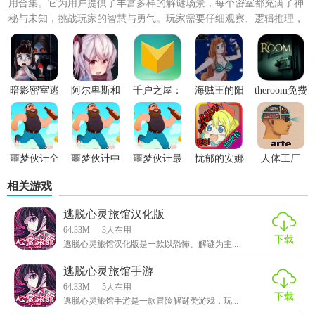
用合集。它为用户提供了丰富多样的解谜场景，每个密室都充满了神
秘与未知，挑战玩家的智慧与勇气。玩家需要仔细观察、逻辑推理，
利用线索和道具逐步解开...
暗影密室逃
阿尔卑斯和
千户之屋：
海贼王的阳
theroom免费
脱手游
危险之森
家族秘密汉
光冒险
版安卓
化版
噩梦伙计全
噩梦伙计中
噩梦伙计最
忧郁的安娜
人体工厂
部关卡解锁
文版
新版
手游
相关游戏
逃脱心灵旅馆汉化版
64.33M
3
人在用
下载
逃脱心灵旅馆汉化版是一款以恐怖、解谜为主...
逃脱心灵旅馆手游
64.33M
5
人在用
下载
逃脱心灵旅馆手游是一款冒险解谜类游戏，玩...