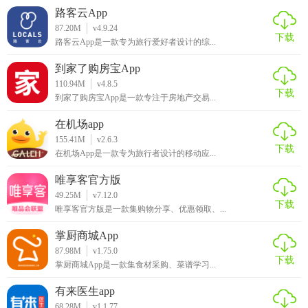
路客云App
87.20M
v4.9.24
下载
路客云App是一款专为旅行爱好者设计的综...
到家了购房宝App
110.94M
v4.8.5
下载
到家了购房宝App是一款专注于房地产交易...
在机场app
155.41M
v2.6.3
下载
在机场App是一款专为旅行者设计的移动应...
唯享客官方版
49.25M
v7.12.0
下载
唯享客官方版是一款集购物分享、优惠领取、...
掌厨商城App
87.98M
v1.75.0
下载
掌厨商城App是一款集食材采购、菜谱学习...
有来医生app
68.28M
v1.1.77