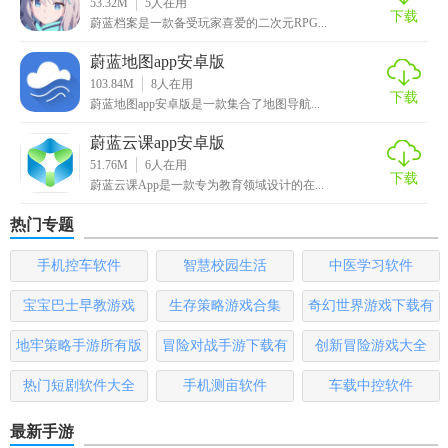
53.32M
5
人在用
下载
蔚蓝档案是一款备受玩家喜爱的二次元RPG...
5. 学习战术组合：研究不同英雄间的技能联动效果，创造独
特的战术组合，提升战斗效率。
蔚蓝地图app安卓版
103.84M
8
人在用
下载
【蔚蓝竞技场安卓版测评】
蔚蓝地图app安卓版是一款集合了地图导航...
蔚蓝云课app安卓版
《蔚蓝竞技场安卓版》以其精美的画面效果和丰富的游戏内
51.76M
6
人在用
容赢得了玩家的喜爱。游戏不仅提供了多样的玩法模式，还
下载
蔚蓝云课App是一款专为教育领域设计的在...
注重策略深度的挖掘，让玩家在享受游戏乐趣的同时，也能
体验到策略布局的乐趣。此外，游戏的社交系统完善，公会
热门专题
系统增强了玩家间的互动性。然而，对于新手玩家来说，初
手机控车软件
智慧校园生活
中医学习软件
期的引导可能稍显繁琐，建议开发者进一步优化新手体验。
总体而言，《蔚蓝竞技场》是一款值得一试的策略竞技手
宝宝巴士早教游戏
生存策略游戏合集
奇幻世界游戏下载有
游。
哪些
地牢策略手游所有版
冒险对战手游下载有
创新冒险游戏大全
本
哪些
热门短剧软件大全
手机测亩软件
车载中控软件
最新手游