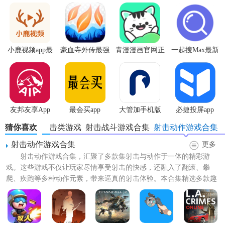
3. 新手引导：游戏初期会提供详细的新手引导，帮助玩家了
解基本操作、游戏目标及界面布局。
小鹿视频app最
豪血寺外传最强
青漫漫画官网正
一起搜Max最新
4. 资源获取：通过完成任务、挑战副本、参与活动等方式获
新版
传说无限血版
版
版
取金币、装备、材料等资源，用于提升角色实力。
5. 组建队伍：根据角色定位（如前排坦克、后排输出等），
合理搭配英雄，形成强大的战斗团队。
友邦友享App
最会买app
大管加手机版
必捷投屏app
【蔚蓝竞技场安卓版玩法】
猜你喜欢
冒险射击类游戏
射击战斗游戏合集
射击动作游戏合集
1. 探索模式：玩家可探索各种地图，发现隐藏宝藏，与NPC
射击动作游戏合集
更多
互动，解锁新故事章节。
射击动作游戏合集，汇聚了多款集射击与动作于一体的精彩游
戏。这些游戏不仅让玩家尽情享受射击的快感，还融入了翻滚、攀
2. 竞技场挑战：与其他玩家进行实时对战，考验策略布局与
爬、疾跑等多种动作元素，带来逼真的射击体验。本合集精选多款趣
操作技巧，赢取荣誉与奖励。
味射击动作游戏，上线即可开启...
3. 公会系统：加入或创建公会，与伙伴们共同完成公会任
务，享受团队合作的乐趣。