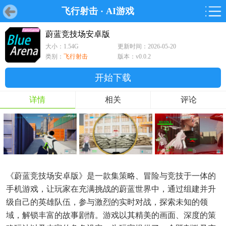
飞行射击
·
AI游戏
首页
首页
游戏
软件
游戏
鸿蒙
鸿蒙
软件
专题
鸿蒙游戏
鸿蒙软件
专题
蔚蓝竞技场安卓版
大小：1.54G
更新时间：2026-05-20
游戏
软件
类别：
飞行射击
版本：v0.0.2
开始下载
详情
相关
评论
《蔚蓝竞技场安卓版》是一款集策略、冒险与竞技于一体的
手机游戏，让玩家在充满挑战的蔚蓝世界中，通过组建并升
级自己的英雄队伍，参与激烈的实时对战，探索未知的领
域，解锁丰富的故事剧情。游戏以其精美的画面、深度的策