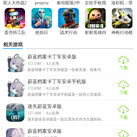
双人大作战2
projectz
泰坦陨落2中
左轮手枪我
洛杉矶：罪
手游
文版
贼强手游
恶之城
4. 副本挑战：挑战各类特色副本，获取稀有资源与装备，提
升角色等级与技能。
5. 策略布阵：根据敌人特性调整英雄站位，利用技能组合，
蛋壳特工队
抢劫日
战术行动
射射英雄内
神枪行动模
发挥最大战斗力。
安卓版
置菜单
拟器
相关游戏
【蔚蓝竞技场安卓版技巧】
蔚蓝档案卡丁车安卓版
172.15M
8
人在用
1. 优先升级关键技能：合理分配资源，优先提升核心英雄的
下载
蔚蓝档案卡丁车安卓版是一款集竞速、收集与...
关键技能，以应对不同战斗需求。
蔚蓝档案卡丁车安卓手机版
2. 观察对手阵容：在竞技场中，观察并分析对手阵容，根据
172.63M
6
人在用
下载
对手弱点调整自己的战术。
蔚蓝档案卡丁车安卓手机版是一款同人竞速游...
3. 合理利用资源：通过合理规划资源使用，确保英雄培养均
迷失蔚蓝安卓版
127.24M
4
人在用
衡发展，避免资源浪费。
下载
迷失蔚蓝安卓版是一款以荒岛生存为主题的动...
4. 参与日常活动：积极参与日常任务与活动，获取额外奖
蔚蓝档案安卓版
励，加速角色成长。