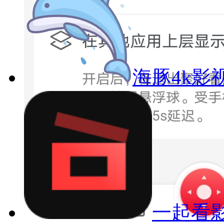
海豚4k影
一起看