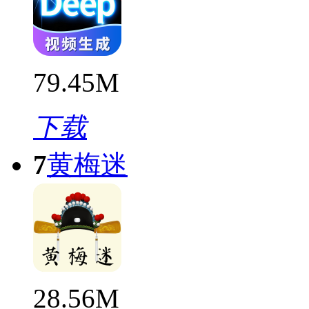
79.45M
下载
7
黄梅迷
28.56M