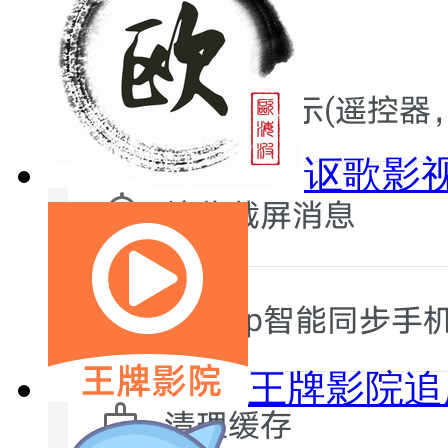
讴歌影视
王牌影院追剧