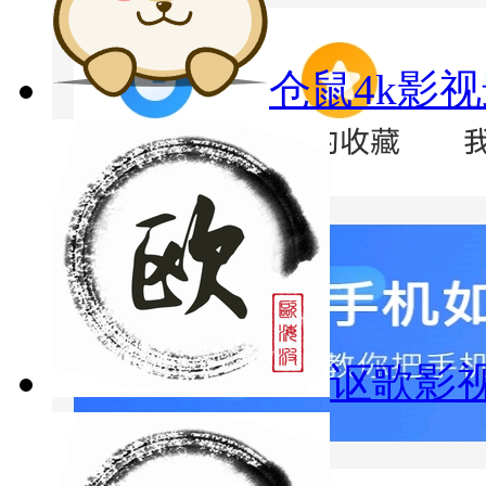
仓鼠4k影
讴歌影视