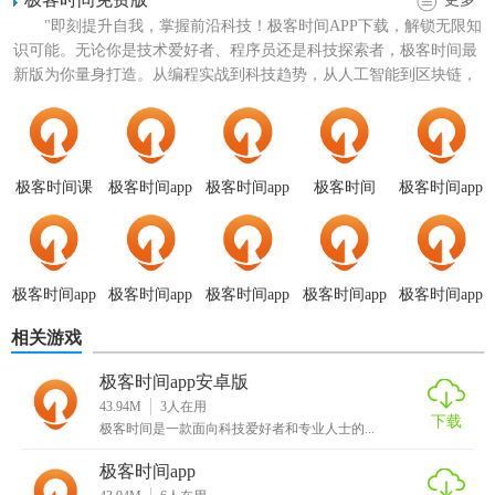
"即刻提升自我，掌握前沿科技！极客时间APP下载，解锁无限知
识可能。无论你是技术爱好者、程序员还是科技探索者，极客时间最
新版为你量身打造。从编程实战到科技趋势，从人工智能到区块链，
【极客时间app官网版特色】
海量课程任你选。更有...
1. 精选课程：由行业专家精心挑选和制作，确保内容的专业
性和实用性。
极客时间课
极客时间app
极客时间app
极客时间
极客时间app
程app
免费版
安卓版
5.1.0版本
最新版
2. 视频学习：高清视频教学，支持离线下载，随时随地观
看。
3. 实战项目：提供丰富的实战项目案例，帮助用户将理论知
极客时间app
极客时间app
极客时间app
极客时间app
极客时间app
识应用于实践。
官网版
企业版
电视版
手机版
安装
相关游戏
4. 社区交流：内置技术社区，用户可以在这里分享经验、提
极客时间app安卓版
问解惑，与同行交流心得。
43.94M
3
人在用
下载
极客时间是一款面向科技爱好者和专业人士的...
【极客时间app官网版内容】
极客时间app
1. 技术课程：包括Python、Java、JavaScript等主流编程语言的