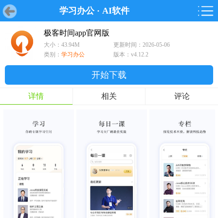
学习办公
·
AI软件
首页
首页
游戏
软件
游戏
鸿蒙
鸿蒙
软件
专题
鸿蒙游戏
鸿蒙软件
专题
极客时间app官网版
大小：43.94M
更新时间：2026-05-06
游戏
软件
类别：
学习办公
版本：v4.12.2
开始下载
详情
相关
评论