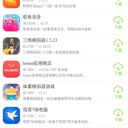
63.02M
2.13.3
下载
秒抢红包app2.7.3是一款专为社交场...
双鱼语音
383.81M
v2.15
下载
双鱼语音是一款集语音交互、智能识别与多样...
三维模拟器1.5.23
83.27M
v1.10.23
下载
三维模拟器1.5.23是一款高度自由的多...
honor应用商店
46.38M
vv13.6.1.301 安卓版
下载
Honor应用商店是荣耀公司官方推出的应...
体重模拟器游戏
40.30M
v2.4.1
下载
体重模拟器是一款以健康管理与生活模拟为核...
迅雷7绿色版
45.35M
v1.3
下载
迅雷7绿色版是一款基于迅雷7官方版本优化...