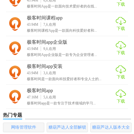
43.94M
6
人在用
下载
入门与进阶教程，以及数据结构、算法、操作系统等计算机
极客时间App是一款面向技术爱好者的在线...
科学基础知识。
极客时间课程app
43.94M
7
人在用
2. 专题专栏：针对人工智能、区块链、云计算等热门技术领
下载
极客时间课程App是一款面向科技爱好者和...
域的专题讲解。
极客时间app企业版
3. 技术资讯：实时更新行业动态、技术趋势、最新研究成果
43.94M
9
人在用
下载
等。
极客时间App企业版是一款专为企业管理者...
【极客时间app官网版用法】
极客时间app安装
43.94M
3
人在用
下载
1. 注册登录：用户需先注册并登录账号，以便保存学习进度
极客时间是一款面向科技爱好者和专业人士的...
和参与社区互动。
极客时间app
47.16M
5
人在用
2. 选择课程：根据兴趣和需求选择合适的课程进行学习。
下载
极客时间app是一款专注于技术领域的学习...
3. 观看视频：点击视频播放按钮，即可开始观看教学视频。
热门专题
4. 参与社区：在“社区”板块发表帖子，参与技术讨论，或浏览
网络管理软件
糖葫芦达人全部解锁
糖葫芦达人版本大全
他人分享的经验和心得。