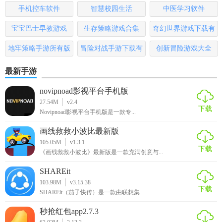
版
手机控车软件
智慧校园生活
中医学习软件
【极客时间app官网版推荐】
宝宝巴士早教游戏
生存策略游戏合集
奇幻世界游戏下载有
如果你是一名程序员或技术爱好者，渴望不断提升自己的技
哪些
地牢策略手游所有版
冒险对战手游下载有
创新冒险游戏大全
术能力，并保持对科技前沿的敏锐感知，那么极客时间APP官
网版绝对是一个值得推荐的学习平台。它不仅提供了丰富的
本
哪些
最新手游
学习资源，还为用户打造了一个交流分享的技术社区，让你
的学习之路不再孤单。
novipnoad影视平台手机版
27.54M
v2.4
下载
Novipnoad影视平台手机版是一款专...
画线救救小波比最新版
105.05M
v1.3.1
下载
《画线救救小波比》最新版是一款充满创意与...
SHAREit
103.98M
v3.15.38
下载
SHAREit（茄子快传）是一款由联想集...
秒抢红包app2.7.3