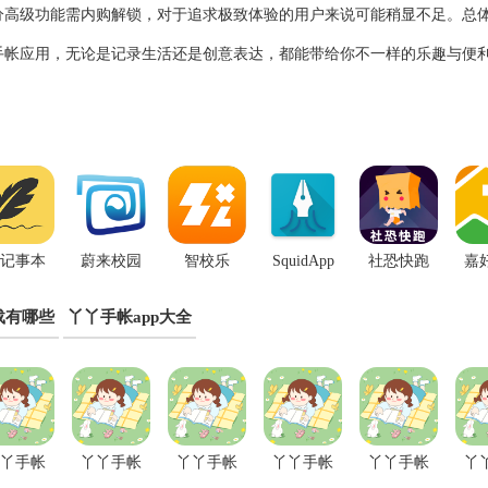
分高级功能需内购解锁，对于追求极致体验的用户来说可能稍显不足。总
手帐应用，无论是记录生活还是创意表达，都能带给你不一样的乐趣与便
记事本
蔚来校园
智校乐
SquidApp
社恐快跑
嘉
App
载有哪些
丫丫手帐app大全
丫手帐
丫丫手帐
丫丫手帐
丫丫手帐
丫丫手帐
丫