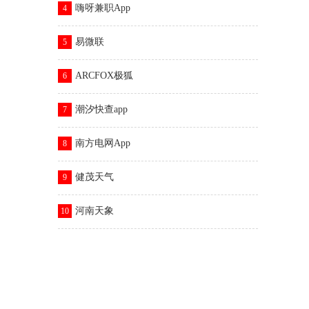
嗨呀兼职App
4
易微联
5
ARCFOX极狐
6
潮汐快查app
7
南方电网App
8
健茂天气
9
河南天象
10