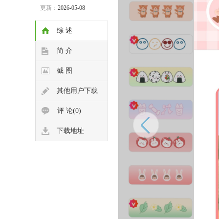
更新：
2026-05-08
综 述
简 介
截 图
其他用户下载
评 论(0)
下载地址