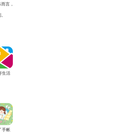
体而言，
利。
好生活
丫手帐