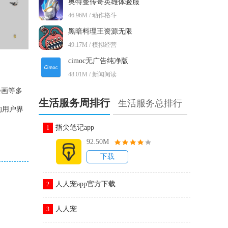
奥特曼传奇英雄体验服
46.96M / 动作格斗
黑暗料理王资源无限
49.17M / 模拟经营
cimoc无广告纯净版
48.01M / 新闻阅读
绘画等多
生活服务周排行
生活服务总排行
的用户界
指尖笔记app
1
92.50M
下载
人人宠app官方下载
2
人人宠
3