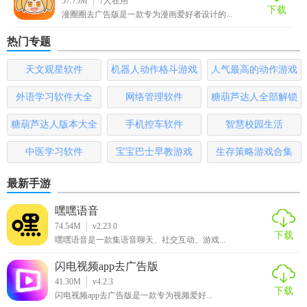
57.75M
7
人在用
下载
漫圈圈去广告版是一款专为漫画爱好者设计的...
升用户体验。
热门专题
2. 高清画质：提供高清漫画图片，确保阅读时的视觉享受。
天文观星软件
机器人动作格斗游戏
人气最高的动作游戏
3. 快速加载：优化加载速度，减少等待时间，提升阅读流畅
大全
排行榜
度。
外语学习软件大全
网络管理软件
糖葫芦达人全部解锁
版
4. 隐私保护：严格保护用户隐私，不收集不必要的信息，确
糖葫芦达人版本大全
手机控车软件
智慧校园生活
保用户数据安全。
中医学习软件
宝宝巴士早教游戏
生存策略游戏合集
【漫世界app去广告推荐】
最新手游
对于追求高品质、无广告漫画阅读体验的用户来说，漫世界
嘿嘿语音
App是一个理想的选择。它不仅提供了丰富的漫画资源和便捷
74.54M
v2.23.0
的搜索功能，还注重用户的阅读体验和隐私保护。无论是漫
下载
嘿嘿语音是一款集语音聊天、社交互动、游戏...
画新手还是资深爱好者，都能在这里找到属于自己的乐趣。
闪电视频app去广告版
41.30M
v4.2.3
下载
闪电视频app去广告版是一款专为视频爱好...