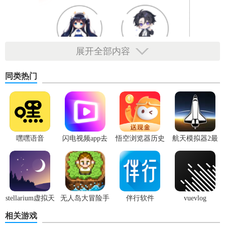
展开全部内容
同类热门
嘿嘿语音
闪电视频app去
悟空浏览器历史
航天模拟器2最
【漫世界app去广告功能】
广告版
版本
新版
1. 海量漫画资源：收录国内外众多热门漫画，涵盖多种题
材，如热血、恋爱、悬疑、科幻等。
stellarium虚拟天
无人岛大冒险手
伴行软件
vuevlog
2. 个性化推荐：根据用户的阅读偏好，智能推荐相似或相关
文台
机版
相关游戏
漫画作品。