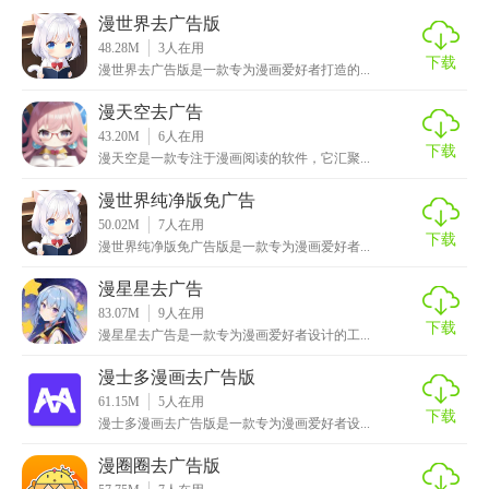
漫世界去广告版
3. 离线下载：支持漫画章节离线下载，随时随地阅读，无需
48.28M
3
人在用
担心网络问题。
下载
漫世界去广告版是一款专为漫画爱好者打造的...
4. 夜间模式：提供夜间阅读模式，减少眼睛疲劳，提升阅读
漫天空去广告
舒适度。
43.20M
6
人在用
下载
漫天空是一款专注于漫画阅读的软件，它汇聚...
【漫世界app去广告内容】
漫世界纯净版免广告
1. 分类清晰：按题材、作者、地区等分类，方便用户快速找
50.02M
7
人在用
下载
漫世界纯净版免广告版是一款专为漫画爱好者...
到感兴趣的漫画。
漫星星去广告
2. 更新提醒：关注喜欢的漫画后，实时推送更新通知，不错
83.07M
9
人在用
过任何精彩章节。
下载
漫星星去广告是一款专为漫画爱好者设计的工...
3. 社区互动：内置漫画爱好者社区，用户可以分享心得、讨
漫士多漫画去广告版
论剧情，与其他读者交流。
61.15M
5
人在用
下载
漫士多漫画去广告版是一款专为漫画爱好者设...
【漫世界app去广告优势】
漫圈圈去广告版
1. 去广告设计：完全去除广告，避免阅读过程中被打扰，提