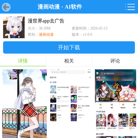
漫画动漫
·
AI软件
首页
首页
游戏
软件
游戏
鸿蒙
鸿蒙
软件
专题
鸿蒙游戏
鸿蒙软件
专题
漫世界app去广告
大小：36.59M
更新时间：2026-05-15
游戏
软件
类别：
漫画动漫
版本：v1.0.0
开始下载
详情
相关
评论