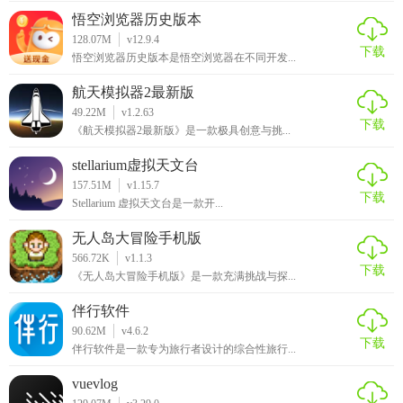
悟空浏览器历史版本
128.07M
v12.9.4
下载
悟空浏览器历史版本是悟空浏览器在不同开发...
航天模拟器2最新版
49.22M
v1.2.63
下载
《航天模拟器2最新版》是一款极具创意与挑...
stellarium虚拟天文台
157.51M
v1.15.7
下载
Stellarium 虚拟天文台是一款开...
无人岛大冒险手机版
566.72K
v1.1.3
下载
《无人岛大冒险手机版》是一款充满挑战与探...
伴行软件
90.62M
v4.6.2
下载
伴行软件是一款专为旅行者设计的综合性旅行...
vuevlog