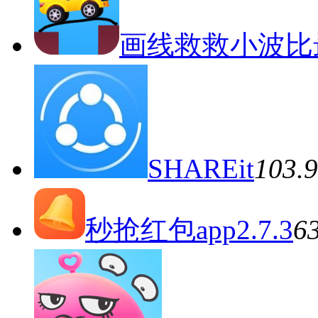
画线救救小波比
SHAREit
103
秒抢红包app2.7.3
6