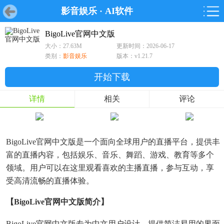
影音娱乐
·
AI软件
首页
首页
游戏
软件
游戏
鸿蒙
鸿蒙
软件
专题
鸿蒙游戏
鸿蒙软件
专题
BigoLive官网中文版
大小：27.63M
更新时间：2026-06-17
游戏
软件
类别：
影音娱乐
版本：v1.21.7
开始下载
详情
相关
评论
BigoLive官网中文版是一个面向全球用户的直播平台，提供丰
富的直播内容，包括娱乐、音乐、舞蹈、游戏、教育等多个
领域。用户可以在这里观看喜欢的主播直播，参与互动，享
受高清流畅的直播体验。
【BigoLive官网中文版简介】
BigoLive官网中文版专为中文用户设计，提供简洁易用的界面