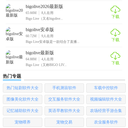
bigolive2026最新版
4. 在直播过程中，可以通过点赞、评论、送礼等方式与主播
65.66M
8
人在用
互动。
下载
Bigo Live（又名bigolive...
5. 点击主播头像进入主页，可以查看更多直播视频和与主播
bigolive安卓版
进行私信交流。
60.72M
9
人在用
下载
Bigo Live安卓版是一款结合了直播...
【BigoLive官网中文版推荐】
bigolive最新版
64.88M
4
人在用
BigoLive官网中文版是一个集娱乐、互动、学习于一体的直播
下载
Bigo Live（又称BIGO LIV...
平台，适合各年龄段的用户观看和使用。如果你喜欢观看直
播并希望与主播进行互动，不妨尝试一下BigoLive官网中文
热门专题
版。
热门短剧软件大全
手机测亩软件
车载中控软件
图像美化软件大全
交互服务软件大全
视频编辑软件大全
记忆辅助软件大全
英语早教软件大全
农场经营手游合集
宠物喂养
宠物交易
农业服务软件