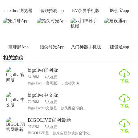
题和分享心得。
maxthon浏览器
智联招聘app
EV录屏手机版
医会宝app
【BigoLive官网中文版内容】
手机版
1. 娱乐直播：包括明星、网红、搞笑艺人等带来的各种娱乐
表演。
宠胖胖App
指尖时光App
八门神器手机版
建设通app
2. 音乐直播：提供原创音乐、翻唱、乐器演奏等音乐类直播
相关游戏
内容。
bigolive官网版
3. 游戏直播：涵盖热门游戏、电竞比赛等游戏类直播内容。
64.56M
4
人在用
下载
4. 教育直播：涵盖语言学习、技能培训等教育类直播内容。
Bigo Live（官网版），也称为Bi...
bigolive中文版
【BigoLive官网中文版用法】
72.70M
5
人在用
下载
Bigo Live中文版是一款风靡全球的...
1. 下载并安装BigoLive应用，打开应用后选择“中文版”。
BIGOLIVE官网最新
2. 注册并登录账号，可以开始浏览首页推荐的直播内容。
97.82M
5
人在用
下载
BIGOLIVE是一款来自新加坡的全球化...
3. 使用搜索功能找到感兴趣的直播内容，点击观看。