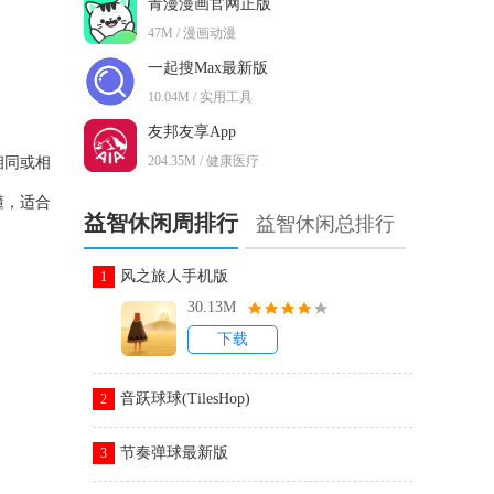
青漫漫画官网正版
47M / 漫画动漫
一起搜Max最新版
10.04M / 实用工具
友邦友享App
204.35M / 健康医疗
相同或相
懂，适合
益智休闲周排行
益智休闲总排行
风之旅人手机版
1
30.13M
下载
音跃球球(TilesHop)
2
节奏弹球最新版
3