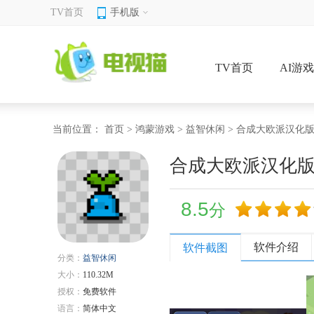
TV首页
手机版
TV首页
AI游
当前位置：
首页
>
鸿蒙游戏
>
益智休闲
> 合成大欧派汉化
合成大欧派汉化
8.5
分
软件介绍
软件截图
分类：
益智休闲
大小：
110.32M
授权：
免费软件
语言：
简体中文