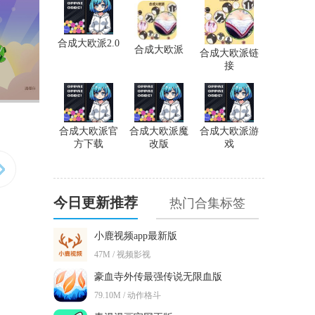
合成大欧派2.0
合成大欧派
合成大欧派链
接
合成大欧派官
合成大欧派魔
合成大欧派游
方下载
改版
戏
今日更新推荐
热门合集标签
小鹿视频app最新版
47M / 视频影视
豪血寺外传最强传说无限血版
79.10M / 动作格斗