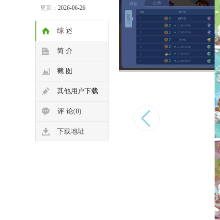
更新：
2026-06-26
综 述
简 介
截 图
其他用户下载
评 论(0)
下载地址