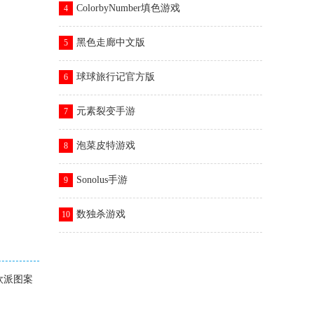
ColorbyNumber填色游戏
4
黑色走廊中文版
5
球球旅行记官方版
6
元素裂变手游
7
泡菜皮特游戏
8
Sonolus手游
9
数独杀游戏
10
欧派图案