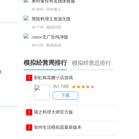
奥特曼传奇英雄体验服
46.96M / 动作格斗
黑暗料理王资源无限
49.17M / 模拟经营
cimoc无广告纯净版
48.01M / 新闻阅读
模拟经营周排行
模拟经营总排行
趣。
彩虹棉花糖小店游戏
1
261.74M
下载
喵之料理大师官方版
2
加州生活模拟器最新版本
3