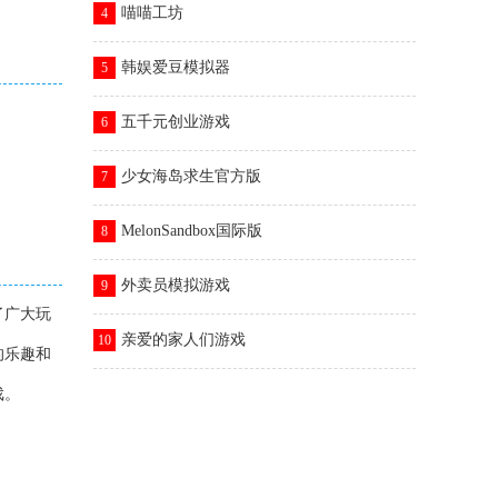
喵喵工坊
4
韩娱爱豆模拟器
5
五千元创业游戏
6
少女海岛求生官方版
7
MelonSandbox国际版
8
外卖员模拟游戏
9
了广大玩
亲爱的家人们游戏
10
的乐趣和
戏。