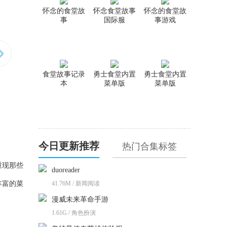
怀念的食堂故
怀念食堂故事
怀念的食堂故
事
国际服
事游戏
食堂故事记录
勇士食堂内置
勇士食堂内置
本
菜单版
菜单版
今日更新推荐
热门合集标签
重现那些
duoreader
丰富的菜
41.76M / 新闻阅读
漫威未来革命手游
1.61G / 角色扮演