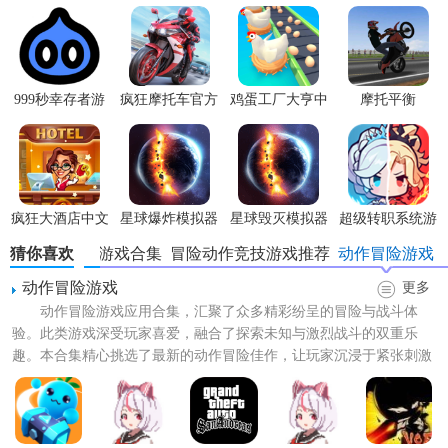
3. 技能释放：玩家可以通过完成特定任务或击败怪兽获得技
能点数，解锁并升级泽塔奥特曼的各种强大技能。
999秒幸存者游
疯狂摩托车官方
鸡蛋工厂大亨中
摩托平衡
4. 剧情模式：游戏提供丰富的剧情模式，玩家可以跟随剧情
戏
版
文版
3D(MotoWheelie3
发展，逐步解锁新的关卡和角色。
5. 自定义角色：玩家可以自由定制泽塔奥特曼的外观和装
备，打造独一无二的奥特曼形象。
疯狂大酒店中文
星球爆炸模拟器
星球毁灭模拟器
超级转职系统游
【泽塔奥特曼升华器模拟特色】
版游戏
官方正版
国际版
戏
猜你喜欢
奥特曼题材游戏合集
冒险动作竞技游戏推荐
动作冒险游戏
(SolarSmash)
1. 高度还原：游戏高度还原了《泽塔奥特曼》中的经典元
动作冒险游戏
更多
素，包括角色形象、技能特效和剧情发展。
动作冒险游戏应用合集，汇聚了众多精彩纷呈的冒险与战斗体
验。此类游戏深受玩家喜爱，融合了探索未知与激烈战斗的双重乐
2. 操作简便：游戏采用简单的操作方式，玩家可以轻松上
趣。本合集精心挑选了最新的动作冒险佳作，让玩家沉浸于紧张刺激
手，享受游戏的乐趣。
的游戏氛围中，随着角色动作身...
3. 技能丰富：泽塔奥特曼拥有多种技能，玩家可以根据战斗
需求自由组合和释放。