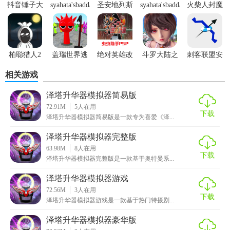
抖音锤子大
syahata'sbadday
圣安地列斯
syahata'sbadday
火柴人封魔
作战
内置菜单
最新版本
完整版
录
4. 互动性强：游戏支持多人在线对战，玩家可以与朋友一起
组队挑战怪兽，体验团队协作的乐趣。
【泽塔奥特曼升华器模拟优势】
柏聪猎人2
盖瑞世界逃
绝对英雄改
斗罗大陆之
刺客联盟安
生
造计划
史莱克归来
卓版
相关游戏
1. 沉浸式体验：通过模拟升华器和高度还原的剧情，游戏为
玩家带来了沉浸式的奥特曼体验。
泽塔升华器模拟器简易版
72.91M
5
人在用
2. 挑战性高：游戏中的怪兽挑战和技能升级系统为玩家提供
下载
泽塔升华器模拟器简易版是一款专为喜爱《泽...
了持续的游戏动力和挑战性。
泽塔升华器模拟器完整版
3. 画面精美：游戏采用高清画质和流畅的动画效果，为玩家
63.98M
8
人在用
下载
呈现了一个绚丽多彩的奥特曼世界。
泽塔升华器模拟器完整版是一款基于奥特曼系...
4. 社交性强：游戏支持多人在线互动，玩家可以结交新朋
泽塔升华器模拟器游戏
72.56M
3
人在用
友，共同探索奥特曼的奇妙世界。
下载
泽塔升华器模拟器游戏是一款基于热门特摄剧...
【泽塔奥特曼升华器模拟点评】
泽塔升华器模拟器豪华版