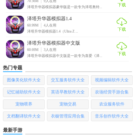
70.56M
9
人在用
《泽塔奥特曼升华器模拟》是一款充满乐趣和挑战性的模拟
下载
泽塔升华器模拟器豪华版是一款专为泽塔奥特...
游戏。游戏高度还原了《泽塔奥特曼》的经典元素，为玩家
泽塔升华器模拟器1.4
带来了沉浸式的游戏体验。游戏中的怪兽挑战和技能升级系
60.99M
4
人在用
统为玩家提供了丰富的游戏内容和持续的游戏动力。同时，
下载
泽塔升华器模拟器1.4（Ultra Z ...
游戏还支持多人在线互动，增强了游戏的社交性和互动性。
总的来说，这是一款值得一试的奥特曼题材模拟游戏。
泽塔升华器模拟器中文版
60.69M
3
人在用
下载
泽塔升华器模拟器中文版是一款专为喜爱《泽...
热门专题
图像美化软件大全
交互服务软件大全
视频编辑软件大全
记忆辅助软件大全
英语早教软件大全
农场经营手游合集
宠物喂养
宠物交易
农业服务软件
文档翻译软件大全
衣橱管理应用合集
音乐创作软件大全
最新手游