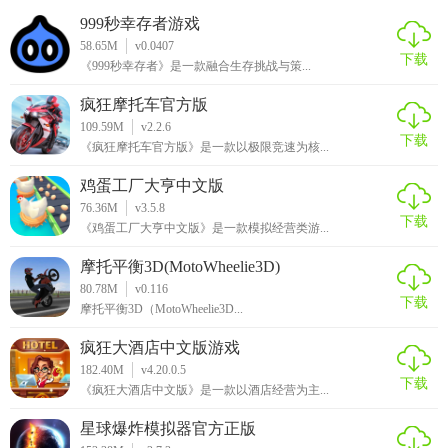
999秒幸存者游戏
58.65M
v0.0407
下载
《999秒幸存者》是一款融合生存挑战与策...
疯狂摩托车官方版
109.59M
v2.2.6
下载
《疯狂摩托车官方版》是一款以极限竞速为核...
鸡蛋工厂大亨中文版
76.36M
v3.5.8
下载
《鸡蛋工厂大亨中文版》是一款模拟经营类游...
摩托平衡3D(MotoWheelie3D)
80.78M
v0.116
下载
摩托平衡3D（MotoWheelie3D...
疯狂大酒店中文版游戏
182.40M
v4.20.0.5
下载
《疯狂大酒店中文版》是一款以酒店经营为主...
星球爆炸模拟器官方正版