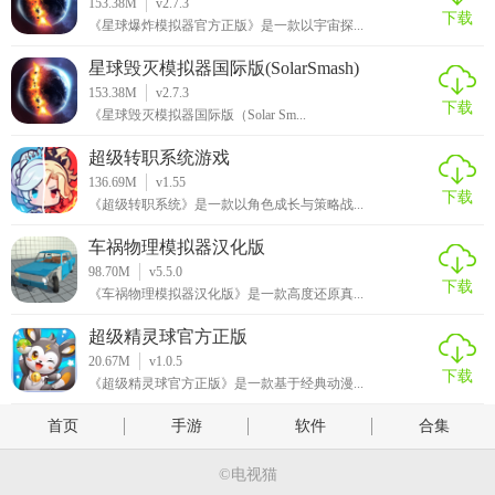
153.38M
v2.7.3
下载
《星球爆炸模拟器官方正版》是一款以宇宙探...
星球毁灭模拟器国际版(SolarSmash)
153.38M
v2.7.3
下载
《星球毁灭模拟器国际版（Solar Sm...
超级转职系统游戏
136.69M
v1.55
下载
《超级转职系统》是一款以角色成长与策略战...
车祸物理模拟器汉化版
98.70M
v5.5.0
下载
《车祸物理模拟器汉化版》是一款高度还原真...
超级精灵球官方正版
20.67M
v1.0.5
下载
《超级精灵球官方正版》是一款基于经典动漫...
首页
手游
软件
合集
©电视猫