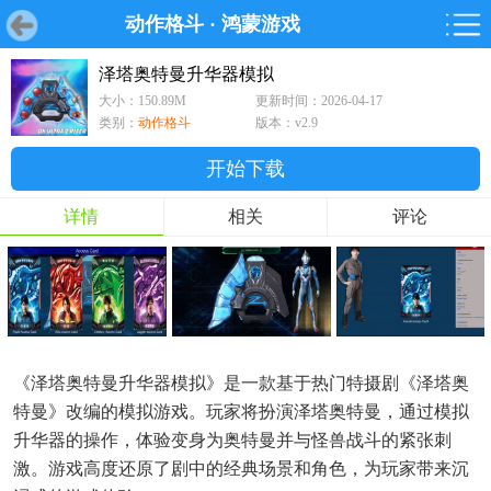
动作格斗
·
鸿蒙游戏
首页
首页
游戏
软件
游戏
鸿蒙
鸿蒙
软件
专题
鸿蒙游戏
鸿蒙软件
专题
泽塔奥特曼升华器模拟
大小：150.89M
更新时间：2026-04-17
游戏
软件
类别：
动作格斗
版本：v2.9
开始下载
详情
相关
评论
《泽塔奥特曼升华器模拟》是一款基于热门特摄剧《泽塔奥
特曼》改编的模拟游戏。玩家将扮演泽塔奥特曼，通过模拟
升华器的操作，体验变身为奥特曼并与怪兽战斗的紧张刺
激。游戏高度还原了剧中的经典场景和角色，为玩家带来沉