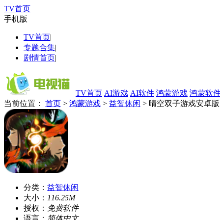
TV首页
手机版
TV首页
|
专题合集
|
剧情首页
|
TV首页
AI游戏
AI软件
鸿蒙游戏
鸿蒙软
当前位置：
首页
>
鸿蒙游戏
>
益智休闲
> 晴空双子游戏安卓版
分类：
益智休闲
大小：
116.25M
授权：
免费软件
语言：
简体中文