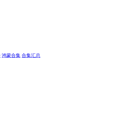
件
鸿蒙合集
合集汇总