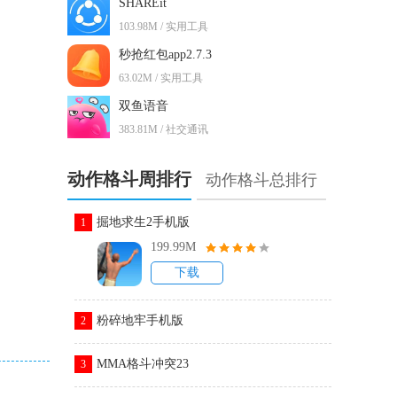
SHAREit
103.98M / 实用工具
秒抢红包app2.7.3
63.02M / 实用工具
双鱼语音
383.81M / 社交通讯
动作格斗周排行
动作格斗总排行
掘地求生2手机版
1
199.99M
下载
粉碎地牢手机版
2
MMA格斗冲突23
3