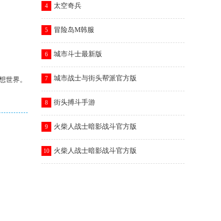
太空奇兵
4
冒险岛M韩服
5
城市斗士最新版
6
城市战士与街头帮派官方版
7
幻想世界。
街头搏斗手游
8
火柴人战士暗影战斗官方版
9
火柴人战士暗影战斗官方版
10
。