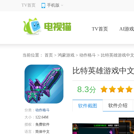
TV首页
手机版
TV首页
AI游
当前位置：
首页
>
鸿蒙游戏
>
动作格斗
> 比特英雄游戏中
比特英雄游戏中
8.3
分
软件介绍
软件截图
分类：
动作格斗
大小：
122.64M
授权：
免费软件
语言：
简体中文