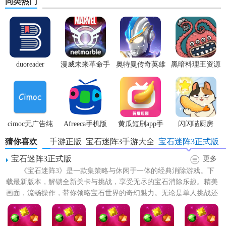
同类热门
duoreader
漫威未来革命手
奥特曼传奇英雄
黑暗料理王资源
游
体验服
无限
【宝石迷阵3游戏最新版特色】
1. 精美画面：采用高清画质，色彩丰富，每一关的场景都设
cimoc无广告纯
Afreeca手机版
黄瓜短剧app手
闪闪喵厨房
计得独特而美观。
净版
机版
猜你喜欢
宝石迷阵3手游正版
宝石迷阵3手游大全
宝石迷阵3正式版
2. 创新玩法：新增多种游戏模式，包括限时挑战、无尽模式
宝石迷阵3正式版
更多
等，满足不同玩家的需求。
《宝石迷阵3》是一款集策略与休闲于一体的经典消除游戏。下
3. 策略性：除了简单的消除外，还融入了策略规划，让玩家
载最新版本，解锁全新关卡与挑战，享受无尽的宝石消除乐趣。精美
在消除过程中需要考虑更长远的目标。
画面，流畅操作，带你领略宝石世界的奇幻魅力。无论是单人挑战还
是与朋友竞技，都能找到属...
4. 社交互动：支持好友对战功能，玩家可以邀请朋友一起比