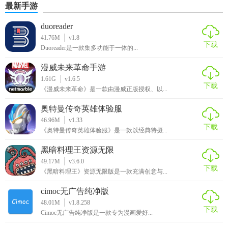
最新手游
duoreader
41.76M
v1.8
下载
Duoreader是一款集多功能于一体的...
漫威未来革命手游
1.61G
v1.6.5
下载
《漫威未来革命》是一款由漫威正版授权、以...
奥特曼传奇英雄体验服
46.96M
v1.33
下载
《奥特曼传奇英雄体验服》是一款以经典特摄...
黑暗料理王资源无限
49.17M
v3.6.0
下载
《黑暗料理王》资源无限版是一款充满创意与...
cimoc无广告纯净版
48.01M
v1.8.258
下载
Cimoc无广告纯净版是一款专为漫画爱好...