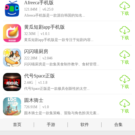
Afreeca手机版
121.84M
v6.25.0
下载
Afreeca手机版是一款源自韩国的知名...
黄瓜短剧app手机版
32.50M
v1.0.1
下载
黄瓜短剧app手机版是一款专注于短剧内容...
闪闪喵厨房
222.28M
v2.046
下载
闪闪喵厨房是一款集美食制作教学、食材管理...
代号Space正版
2.44G
v1.1.8
下载
代号Space正版是一款极具创新性的太空...
圆木骑士
726.91M
v1.0
下载
圆木骑士是一款集策略、冒险与角色扮演元素...
首页
手游
软件
合集