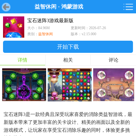
益智休闲
·
鸿蒙游戏
首页
首页
游戏
软件
游戏
鸿蒙
鸿蒙
软件
专题
鸿蒙游戏
鸿蒙软件
专题
宝石迷阵3游戏最新版
大小：84.96M
更新时间：2026-07-26
游戏
软件
类别：
益智休闲
版本：v2.15.000
开始下载
详情
相关
评论
宝石迷阵3是一款经典且深受玩家喜爱的消除类益智游戏，最
新版本带来了更加丰富的关卡设计、精美的画面以及全新的
游戏模式，让玩家在享受宝石消除乐趣的同时，体验更多挑