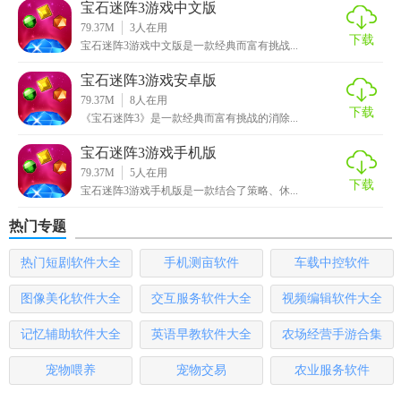
宝石迷阵3游戏中文版
79.37M
3
人在用
2. 内容丰富多样，长期游玩不腻。
下载
宝石迷阵3游戏中文版是一款经典而富有挑战...
3. 更新及时，持续为玩家带来新鲜体验。
宝石迷阵3游戏安卓版
79.37M
8
人在用
4. 兼容性强，适配多种设备，确保流畅运行。
下载
《宝石迷阵3》是一款经典而富有挑战的消除...
【宝石迷阵3游戏最新版推荐】
宝石迷阵3游戏手机版
79.37M
5
人在用
无论是休闲放松还是寻求脑力挑战，宝石迷阵3最新版都是一
下载
宝石迷阵3游戏手机版是一款结合了策略、休...
个不可多得的好选择。其精美的画面、丰富的玩法以及友好
热门专题
的用户体验，定能让您沉浸其中，享受无尽的消除乐趣。立
即下载，开启您的宝石迷阵之旅吧！
热门短剧软件大全
手机测亩软件
车载中控软件
图像美化软件大全
交互服务软件大全
视频编辑软件大全
记忆辅助软件大全
英语早教软件大全
农场经营手游合集
宠物喂养
宠物交易
农业服务软件