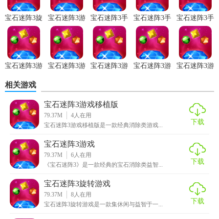
拼分数，增加游戏的互动性。
宝石迷阵3旋
宝石迷阵3游
宝石迷阵3手
宝石迷阵3手
宝石迷阵3手
5. 成就系统：设立丰富的成就任务，完成即可获得奖励，鼓
转游戏
戏免安装
游正版
游存档版
游正式版
励玩家探索更多内容。
【宝石迷阵3游戏最新版亮点】
宝石迷阵3游
宝石迷阵3游
宝石迷阵3游
宝石迷阵3游
宝石迷阵3游
戏完整版
戏移植版
戏最新版
戏免费版
戏移动端
1. 智能匹配：根据玩家水平智能推荐关卡，确保每位玩家都
相关游戏
能获得适合自己的挑战。
宝石迷阵3游戏移植版
2. 动态难度调整：随着游戏进程，难度逐渐提升，保持游戏
79.37M
4
人在用
的新鲜感和挑战性。
下载
宝石迷阵3游戏移植版是一款经典消除类游戏...
3. 丰富道具：提供多种道具帮助玩家度过难关，如炸弹、交
宝石迷阵3游戏
换宝石等。
79.37M
6
人在用
下载
《宝石迷阵3》是一款经典的宝石消除类益智...
4. 离线模式：无需网络连接也能畅玩，适合各种场景。
宝石迷阵3旋转游戏
【宝石迷阵3游戏最新版优势】
79.37M
8
人在用
下载
宝石迷阵3旋转游戏是一款集休闲与益智于一...
1. 操作简单易上手，适合各年龄层玩家。