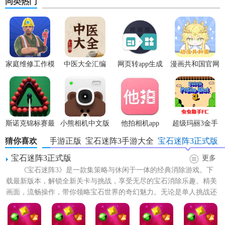
同类热门
【宝石迷阵3手游正式版功能】
家庭维修工作模
中医大全汇编
网页转app生成
漫画共和国官网
拟器
app
器
正版
1. 经典模式：传统三消玩法，简单易懂，适合所有年龄段玩
(fusionapp)v2.0.0
家。
2. 限时挑战：在限定时间内完成特定任务，挑战高分。
斯诺克锦标赛最
小熊相机中文版
他拍相机app
超级玛丽3金手
新版
指版
3. 无限模式：无限制关卡，持续挑战自我，看你能走多远。
猜你喜欢
宝石迷阵3手游正版
宝石迷阵3手游大全
宝石迷阵3正式版
宝石迷阵3正式版
更多
4. 宝石收集：收集特殊宝石，触发强力效果，帮助过关。
《宝石迷阵3》是一款集策略与休闲于一体的经典消除游戏。下
5. 好友对战：与好友一决高下，比拼消除技巧。
载最新版本，解锁全新关卡与挑战，享受无尽的宝石消除乐趣。精美
画面，流畅操作，带你领略宝石世界的奇幻魅力。无论是单人挑战还
【宝石迷阵3手游正式版内容】
是与朋友竞技，都能找到属...
1. 多种宝石类型：包括普通宝石、彩色宝石、爆炸宝石等，