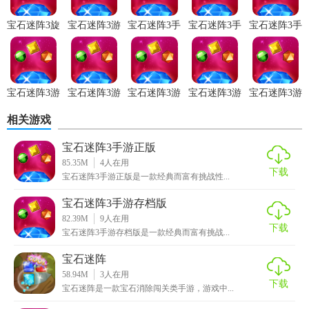
每种宝石具有独特效果。
宝石迷阵3旋
宝石迷阵3游
宝石迷阵3手
宝石迷阵3手
宝石迷阵3手
转游戏
戏免安装
游正版
游存档版
游正式版
2. 精美画面：绚丽多彩的宝石设计，搭配动感的背景音乐，
营造沉浸式游戏氛围。
3. 丰富关卡：包含数百个精心设计的关卡，难度逐步升级，
宝石迷阵3游
宝石迷阵3游
宝石迷阵3游
宝石迷阵3游
宝石迷阵3游
戏完整版
戏移植版
戏最新版
戏免费版
戏移动端
挑战不断。
相关游戏
4. 成就系统：完成特定任务获得成就奖励，解锁更多游戏内
宝石迷阵3手游正版
容。
85.35M
4
人在用
下载
宝石迷阵3手游正版是一款经典而富有挑战性...
5. 社交互动：支持好友邀请、排行榜等功能，与全球玩家一
起竞技。
宝石迷阵3手游存档版
82.39M
9
人在用
下载
【宝石迷阵3手游正式版用法】
宝石迷阵3手游存档版是一款经典而富有挑战...
宝石迷阵
1. 下载安装：从官方渠道下载并安装游戏。
58.94M
3
人在用
下载
宝石迷阵是一款宝石消除闯关类手游，游戏中...
2. 注册登录：使用手机号或邮箱注册账号并登录。