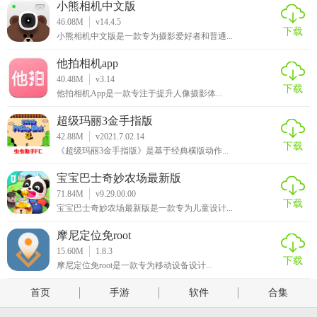
小熊相机中文版
46.08M
v14.4.5
下载
小熊相机中文版是一款专为摄影爱好者和普通...
他拍相机app
40.48M
v3.14
下载
他拍相机App是一款专注于提升人像摄影体...
超级玛丽3金手指版
42.88M
v2021.7.02.14
下载
《超级玛丽3金手指版》是基于经典横版动作...
宝宝巴士奇妙农场最新版
71.84M
v9.29.00.00
下载
宝宝巴士奇妙农场最新版是一款专为儿童设计...
摩尼定位免root
15.60M
1.8.3
下载
摩尼定位免root是一款专为移动设备设计...
首页
手游
软件
合集