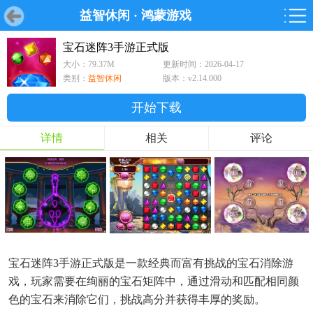
益智休闲
·
鸿蒙游戏
首页
首页
游戏
软件
游戏
鸿蒙
鸿蒙
软件
专题
鸿蒙游戏
鸿蒙软件
专题
宝石迷阵3手游正式版
大小：79.37M
更新时间：2026-04-17
游戏
软件
类别：
益智休闲
版本：v2.14.000
开始下载
详情
相关
评论
宝石迷阵3手游正式版是一款经典而富有挑战的宝石消除游
戏，玩家需要在绚丽的宝石矩阵中，通过滑动和匹配相同颜
色的宝石来消除它们，挑战高分并获得丰厚的奖励。