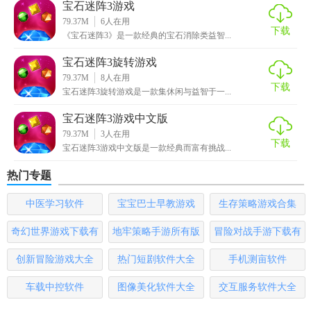
宝石迷阵3游戏
3. 选择模式：在游戏主界面选择喜欢的游戏模式。
79.37M
6
人在用
下载
《宝石迷阵3》是一款经典的宝石消除类益智...
4. 滑动匹配：通过手指滑动屏幕，将三个或以上的相同宝石
连成一线进行消除。
宝石迷阵3旋转游戏
79.37M
8
人在用
5. 使用道具：收集到的特殊宝石可在关键时刻使用，帮助过
下载
宝石迷阵3旋转游戏是一款集休闲与益智于一...
关。
宝石迷阵3游戏中文版
【宝石迷阵3手游正式版点评】
79.37M
3
人在用
下载
宝石迷阵3游戏中文版是一款经典而富有挑战...
宝石迷阵3手游正式版以其精美的画面、丰富的游戏内容和多
热门专题
样的玩法模式吸引了大量玩家。无论是休闲时间还是挑战自
我，这款游戏都能提供足够的乐趣和成就感。对于喜欢消除
中医学习软件
宝宝巴士早教游戏
生存策略游戏合集
类游戏的玩家来说，这是一款不容错过的佳作。
奇幻世界游戏下载有
地牢策略手游所有版
冒险对战手游下载有
哪些
本
哪些
创新冒险游戏大全
热门短剧软件大全
手机测亩软件
车载中控软件
图像美化软件大全
交互服务软件大全