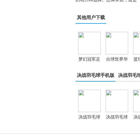
其他用户下载
梦幻冠军足
台球世界华
篮
球小米版
为版
决战羽毛球手机版
决战羽毛
决战羽毛球
决战羽毛球
决
手游正版
安卓手游
手