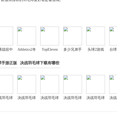
球战役中
Athletics2冬
TopEleven
多少兄弟手
头球2游戏
台球
文版
季运动完整
官方版
机版
手机官方版
球手游正版
决战羽毛球下载有哪些
版
(HeadBall2)
(Athletics2WinterSports)
战羽毛球
决战羽毛球
决战羽毛球
决战羽毛球
决战羽毛球
决战
游中文版
手游国际服
手游全皮肤
手游安装
游戏单机版
手游