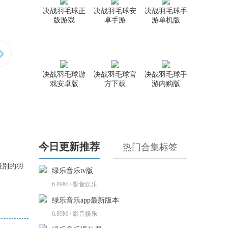
决战羽毛球正
决战羽毛球安
决战羽毛球手
版游戏
卓手游
游单机版
决战羽毛球游
决战羽毛球官
决战羽毛球手
戏安卓版
方下载
游内购版
今日更新推荐
热门合集标签
级别的羽
绿乐音乐tv版
6.89M / 影音娱乐
绿乐音乐app最新版本
6.89M / 影音娱乐