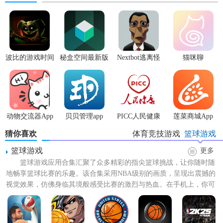
波比的游戏时间
秘盒空间最新版
Nextbot逃离怪
猫咪聊
3安卓版
物
动物交流器App
贝贝管理app
PICC人民健康
莲菜商城App
app
猜你喜欢
体育竞技游戏
篮球游戏
篮球游戏
更多
篮球游戏应用合集汇聚了众多精彩的指尖篮球挑战，让你随时随
地畅享篮球比赛的乐趣。该合集采用NBA级别的画质，呈现出震撼的
视觉效果，仿佛身临其境般感受比赛的激烈与热血。在手机上，你可
以尽情展示你的篮球技巧...