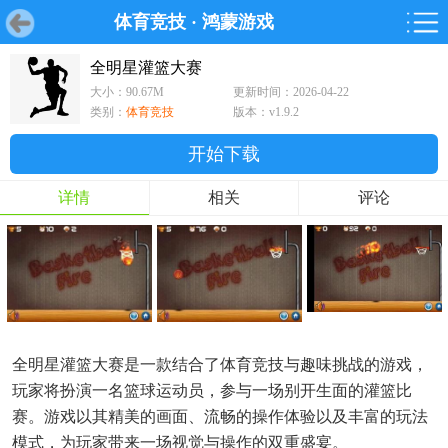
体育竞技
·
鸿蒙游戏
首页
首页
游戏
软件
游戏
鸿蒙
鸿蒙
软件
专题
鸿蒙游戏
鸿蒙软件
专题
全明星灌篮大赛
大小：90.67M
更新时间：2026-04-22
游戏
软件
类别：
体育竞技
版本：v1.9.2
开始下载
详情
相关
评论
全明星灌篮大赛是一款结合了体育竞技与趣味挑战的游戏，
玩家将扮演一名篮球运动员，参与一场别开生面的灌篮比
赛。游戏以其精美的画面、流畅的操作体验以及丰富的玩法
模式，为玩家带来一场视觉与操作的双重盛宴。