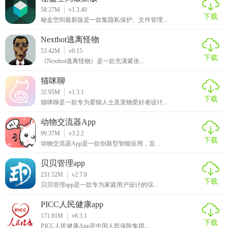
58.27M
v1.3.40
下载
秘盒空间最新版是一款集隐私保护、文件管理...
Nextbot逃离怪物
53.42M
v0.15
下载
《Nextbot逃离怪物》是一款充满紧张...
猫咪聊
32.95M
v1.3.1
下载
猫咪聊是一款专为爱猫人士及宠物爱好者设计...
动物交流器App
99.37M
v3.2.2
下载
动物交流器App是一款创新型智能应用，旨...
贝贝管理app
231.52M
v2.7.8
下载
贝贝管理app是一款专为家庭用户设计的综...
PICC人民健康app
171.81M
v6.3.1
下载
PICC人民健康App是中国人民保险集团...