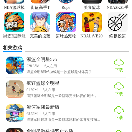
NBA篮球模
街篮高手T
Rope
美食篮球
NBA2K25手
拟器
服
游
街篮2国际服
完美的投蓝
篮球热潮物
NBALiVE2008
终极投篮
语debug版
相关游戏
灌篮全明星5v5
228.35M
6
人在用
下载
灌篮全明星5v5游戏是一款篮球题材体育手...
疯狂篮球全明星
91.92M
6
人在用
下载
疯狂篮球全明星是一款篮球竞技比赛的玩法，...
灌篮军团最新版
68.36M
3
人在用
下载
灌篮军团最新版是一款篮球题材的体育竞技游...
全明星激斗游戏正式版