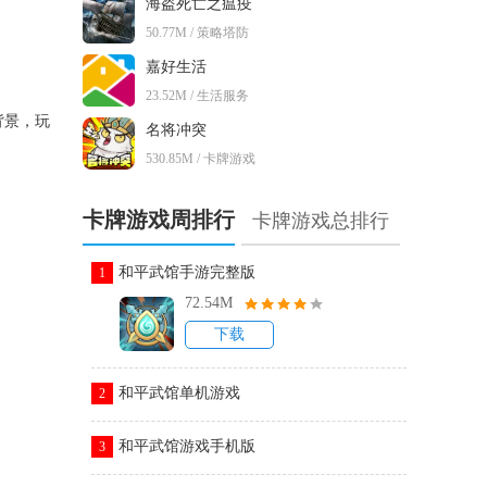
海盗死亡之瘟疫
50.77M / 策略塔防
嘉好生活
23.52M / 生活服务
背景，玩
名将冲突
530.85M / 卡牌游戏
卡牌游戏周排行
卡牌游戏总排行
和平武馆手游完整版
1
72.54M
下载
和平武馆单机游戏
2
和平武馆游戏手机版
3