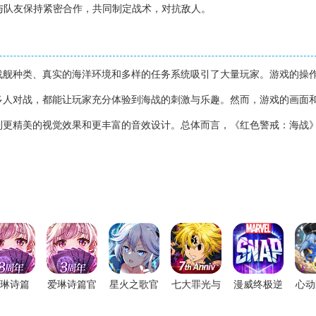
，与队友保持紧密合作，共同制定战术，对抗敌人。
战舰种类、真实的海洋环境和多样的任务系统吸引了大量玩家。游戏的操
多人对战，都能让玩家充分体验到海战的刺激与乐趣。然而，游戏的画面
到更精美的视觉效果和更丰富的音效设计。总体而言，《红色警戒：海战
琳诗篇
爱琳诗篇官
星火之歌官
七大罪光与
漫威终极逆
心动
0.1折版
方正版
方版
暗之交战国
转国际服