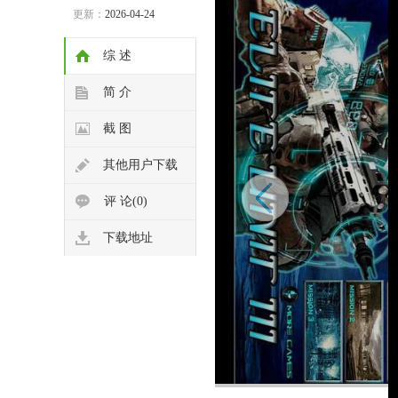
更新：
2026-04-24
综 述
简 介
截 图
其他用户下载
评 论(0)
下载地址