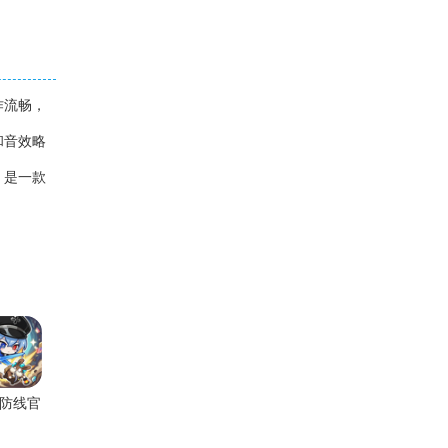
作流畅，
和音效略
》是一款
防线官
方版