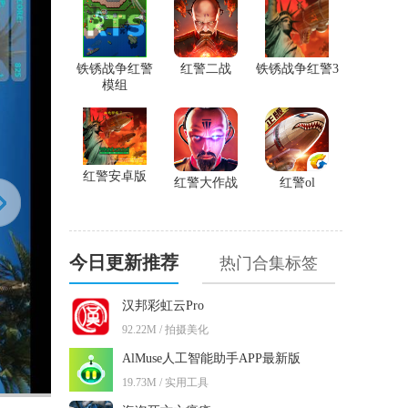
铁锈战争红警
红警二战
铁锈战争红警3
模组
红警安卓版
红警大作战
红警ol
今日更新推荐
热门合集标签
汉邦彩虹云Pro
92.22M / 拍摄美化
AlMuse人工智能助手APP最新版
19.73M / 实用工具