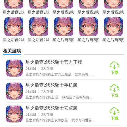
氛围。
星之后裔2吠
星之后裔2吠
星之后裔2吠
星之后裔2吠
星之后裔2吠
3. 丰富剧情：复杂且引人入胜的故事情节，让玩家沉浸在游
陀骑士免费
陀骑士正式
陀骑士官方
陀骑士游戏
陀骑士国际
戏世界中。
版
版
版
服
星之后裔2吠陀骑士官方版玩法
星之后裔2吠
星之后裔2吠
星之后裔2吠
星之后裔2吠
星之后裔2吠
陀骑士
陀骑士官网
陀骑士手游
陀骑士安卓
陀骑士手机
1. 创建角色：选择角色性别、外观、职业等，开始冒险之
相关游戏
(Astra)
版
最新版
版
版
旅。
星之后裔2吠陀骑士官方正版
2. 任务挑战：接受并完成各种主线任务和支线任务，获取经
54.39M
3
人在用
验和奖励。
下载
星之后裔2吠陀骑士官方正版是一款集策略、...
3. 副本探索：进入各种副本，挑战强大的BOSS，获取稀有装
星之后裔2吠陀骑士手机版
备和道具。
54.39M
7
人在用
下载
星之后裔2吠陀骑士 是一款结合了策略与角...
4. 公会活动：加入或创建公会，参与公会战、公会任务等，
星之后裔2吠陀骑士安卓版
提升公会等级和排名。
54.39M
3
人在用
下载
星之后裔2吠陀骑士安卓版是一款以奇幻世界...
星之后裔2吠陀骑士官方版点评