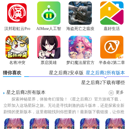
级、学习技能、装备武器。
2. 策略战斗：结合回合制战斗系统，玩家需要合理安排角色
站位、释放技能，以取得战斗胜利。
汉邦彩虹云Pro
AlMuse人工智
海盗死亡之瘟疫
嘉好生活
3. 探索冒险：游戏包含多个章节和地图，每个区域都有独特
能助手APP最新
的敌人和资源，等待玩家发现。
版
4. 社交互动：支持多人在线联机，玩家可以组建公会，共同
挑战BOSS，分享资源。
名将冲突
票启英雄
梦幻魔法屋官方
半条命2第二章
版
猜你喜欢
星之后裔2安卓版
星之后裔2所有版本
5. 剧情体验：完整的故事情节和丰富的任务系统，让玩家深
入了解游戏世界观。
星之后裔2下载有哪些
星之后裔2所有版本
星之后裔2吠陀骑士官方版亮点
更多
探索神秘星界，体验奇幻冒险！《星之后裔2》官方游戏下载，
1. 精美画质：采用高清画质和流畅动画，打造沉浸式游戏体
立即加入这场星际之旅。无论是寻找刺激的战斗版本，还是探索全新
剧情的更新版本，这里都能找到你想要的！最新版下载链接，让你抢
验。
先体验游戏最新特色与精彩...
2. 原创音乐：由知名音乐制作人打造的原声音乐，增强游戏