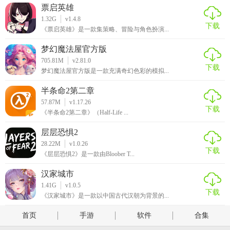
票启英雄
1.32G
v1.4.8
下载
《票启英雄》是一款集策略、冒险与角色扮演...
梦幻魔法屋官方版
705.81M
v2.81.0
下载
梦幻魔法屋官方版是一款充满奇幻色彩的模拟...
半条命2第二章
57.87M
v1.17.26
下载
《半条命2第二章》（Half-Life ...
层层恐惧2
28.22M
v1.0.26
下载
《层层恐惧2》是一款由Bloober T...
汉家城市
1.41G
v1.0.5
下载
《汉家城市》是一款以中国古代汉朝为背景的...
首页
手游
软件
合集