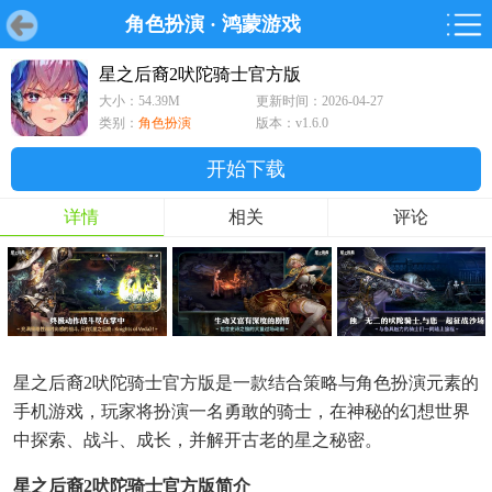
角色扮演
·
鸿蒙游戏
首页
首页
游戏
软件
游戏
鸿蒙
鸿蒙
软件
专题
鸿蒙游戏
鸿蒙软件
专题
星之后裔2吠陀骑士官方版
大小：54.39M
更新时间：2026-04-27
游戏
软件
类别：
角色扮演
版本：v1.6.0
开始下载
详情
相关
评论
星之后裔2吠陀骑士官方版是一款结合策略与角色扮演元素的
手机游戏，玩家将扮演一名勇敢的骑士，在神秘的幻想世界
中探索、战斗、成长，并解开古老的星之秘密。
星之后裔2吠陀骑士官方版简介