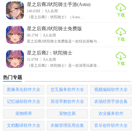
星之后裔2吠陀骑士手游(Astra)
星之后裔2吠陀骑士官方版以其精美的画面、丰富的玩法和引
146.63M
9
人在用
下载
人入胜的剧情，为玩家提供了一个充满挑战和惊喜的冒险世
《星之后裔2：吠陀骑士》（Astra: ...
界。无论是单人探索还是多人合作，都能带给玩家极大的乐
星之后裔2吠陀骑士免费版
趣和成就感。
60.27M
8
人在用
下载
星之后裔2吠陀骑士免费版是一款结合策略与...
星之后裔2：吠陀骑士
31.67M
8
人在用
下载
《星之后裔2：吠陀骑士》是一款深受玩家喜...
热门专题
图像美化软件大全
交互服务软件大全
视频编辑软件大全
记忆辅助软件大全
英语早教软件大全
农场经营手游合集
宠物喂养
宠物交易
农业服务软件
文档翻译软件大全
衣橱管理应用合集
音乐创作软件大全