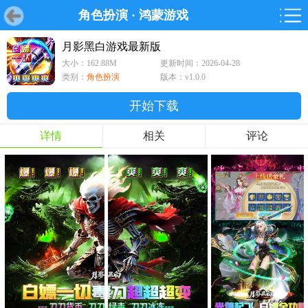
角色扮演
·
鸿蒙游戏
首页
首页
游戏
软件
游戏
鸿蒙
鸿蒙
软件
专题
鸿蒙游戏
鸿蒙软件
专题
月影黑白游戏最新版
大小：162.88M
更新时间：2026-04-28
游戏
软件
类别：
角色扮演
版本：v1.0.0
开始下载
详情
相关
评论