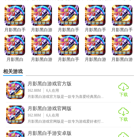
的武侠故事中。最新版本的...
月影黑白手
月影黑白游
月影黑白手
月影黑白手
月影黑白手
游正式版
戏官网版
游安装
游正版
游安卓版
月影黑白
月影黑白游
月影黑白手
月影黑白游
月影黑白游
1.0.2版本
戏手机版
游
戏官方版
戏免付费版
相关游戏
月影黑白游戏官方版
162.88M
6
人在用
下载
月影黑白游戏官方版是一款专为喜爱经典黑白...
月影黑白游戏官网版
162.88M
6
人在用
下载
月影黑白游戏官网版是一款专为游戏爱好者打...
月影黑白手游安卓版