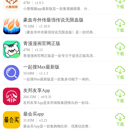
47M
v1.0.5
下载
小鹿视频app最新版是一款集视频观看、分...
豪血寺外传最强传说无限血版
79.10M
v1.10.9
下载
《豪血寺外传最强传说无限血版》是一款经典...
青漫漫画官网正版
47M
v1.13
下载
青漫漫画官网正版是一款专注于提供正版高清...
一起搜Max最新版
10.04M
v1.1.3
下载
一起搜Max最新版是一款集多功能于一体的...
友邦友享App
204.35M
v6.9.31
下载
友邦友享App是友邦保险集团推出的一款综...
最会买app
31.83M
v3.23
下载
最会买App是一款集购物比价、优惠信息整...