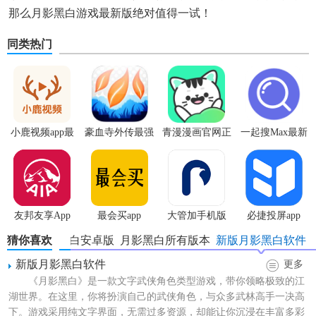
那么月影黑白游戏最新版绝对值得一试！
同类热门
小鹿视频app最
豪血寺外传最强
青漫漫画官网正
一起搜Max最新
新版
传说无限血版
版
版
友邦友享App
最会买app
大管加手机版
必捷投屏app
猜你喜欢
月影黑白安卓版
月影黑白所有版本
新版月影黑白软件
新版月影黑白软件
更多
《月影黑白》是一款文字武侠角色类型游戏，带你领略极致的江
湖世界。在这里，你将扮演自己的武侠角色，与众多武林高手一决高
下。游戏采用纯文字界面，无需过多资源，却能让你沉浸在丰富多彩