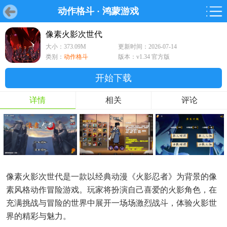
动作格斗
·
鸿蒙游戏
首页
首页
游戏
软件
游戏
鸿蒙
鸿蒙
软件
专题
鸿蒙游戏
鸿蒙软件
专题
像素火影次世代
大小：373.09M
更新时间：2026-07-14
游戏
软件
类别：
动作格斗
版本：v1.34 官方版
开始下载
详情
相关
评论
像素火影次世代是一款以经典动漫《火影忍者》为背景的像
素风格动作冒险游戏。玩家将扮演自己喜爱的火影角色，在
充满挑战与冒险的世界中展开一场场激烈战斗，体验火影世
界的精彩与魅力。