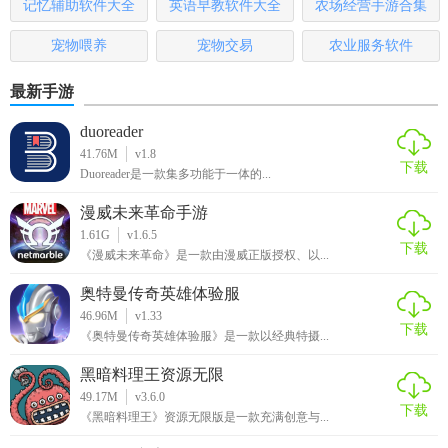
记忆辅助软件大全
英语早教软件大全
农场经营手游合集
【像素火影次世代点评】
宠物喂养
宠物交易
农业服务软件
像素火影次世代是一款非常出色的像素风格动作冒险游戏，
最新手游
不仅完美还原了《火影忍者》的经典元素和角色形象，还提
duoreader
供了丰富的剧情和挑战关卡。游戏的操作流畅、技能丰富多
41.76M
v1.8
样，让玩家能够充分体验到火影世界的精彩与魅力。无论是
下载
Duoreader是一款集多功能于一体的...
喜欢动作冒险的玩家还是火影迷，都值得一试。
漫威未来革命手游
1.61G
v1.6.5
下载
《漫威未来革命》是一款由漫威正版授权、以...
奥特曼传奇英雄体验服
46.96M
v1.33
下载
《奥特曼传奇英雄体验服》是一款以经典特摄...
黑暗料理王资源无限
49.17M
v3.6.0
下载
《黑暗料理王》资源无限版是一款充满创意与...