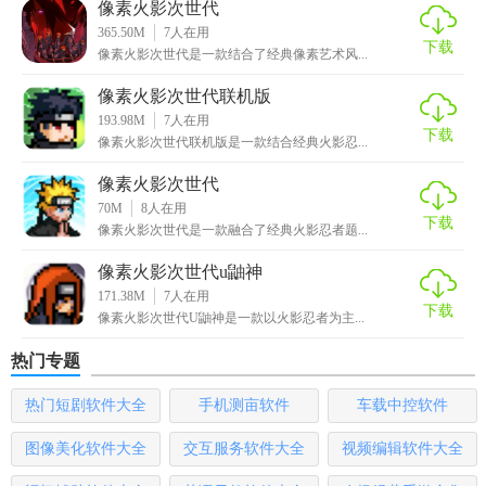
像素火影次世代
365.50M
7
人在用
3. 装备系统：提供多种装备和道具，玩家可以通过战斗或完
下载
像素火影次世代是一款结合了经典像素艺术风...
成任务获得，增强角色的战斗力。
像素火影次世代联机版
4. 剧情模式：按照《火影忍者》的剧情感进行编排，玩家需
193.98M
7
人在用
下载
要完成各种任务和挑战，推动剧情发展。
像素火影次世代联机版是一款结合经典火影忍...
像素火影次世代
【像素火影次世代玩法】
70M
8
人在用
下载
像素火影次世代是一款融合了经典火影忍者题...
1. 基本操作：通过虚拟按键或触屏操作角色的移动和攻击，
支持多种连招和组合技能。
像素火影次世代u鼬神
171.38M
7
人在用
2. 技能释放：玩家需要合理搭配和使用技能，以应对不同的
下载
像素火影次世代U鼬神是一款以火影忍者为主...
敌人和场景。
热门专题
3. 角色升级：通过战斗获得经验值，提升角色等级，解锁更
热门短剧软件大全
手机测亩软件
车载中控软件
多技能和装备。
图像美化软件大全
交互服务软件大全
视频编辑软件大全
4. 挑战模式：除了剧情模式外，还提供多种挑战模式，如竞
技场、生存挑战等。