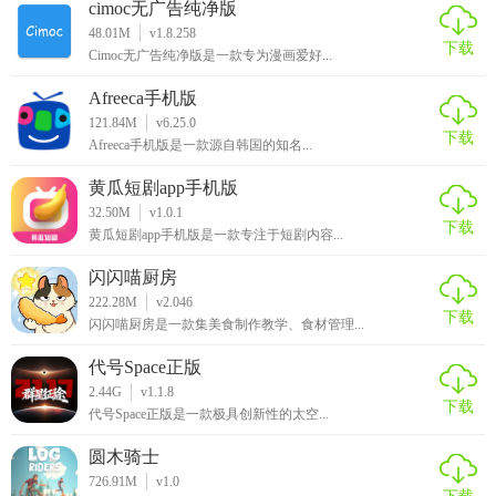
cimoc无广告纯净版
48.01M
v1.8.258
下载
Cimoc无广告纯净版是一款专为漫画爱好...
Afreeca手机版
121.84M
v6.25.0
下载
Afreeca手机版是一款源自韩国的知名...
黄瓜短剧app手机版
32.50M
v1.0.1
下载
黄瓜短剧app手机版是一款专注于短剧内容...
闪闪喵厨房
222.28M
v2.046
下载
闪闪喵厨房是一款集美食制作教学、食材管理...
代号Space正版
2.44G
v1.1.8
下载
代号Space正版是一款极具创新性的太空...
圆木骑士
726.91M
v1.0