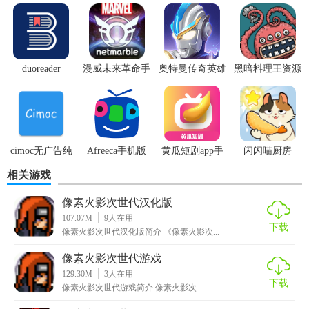
1. 经典像素画风：采用复古的像素风格，完美还原《火影忍
者》的经典画面和角色形象。
duoreader
漫威未来革命手
奥特曼传奇英雄
黑暗料理王资源
2. 丰富剧情模式：玩家可以跟随剧情发展，体验原作的精彩
游
体验服
无限
故事，感受角色的成长与变化。
3. 多样挑战关卡：设置多种不同的挑战关卡，包括战斗、解
谜、收集等，让玩家充分体验游戏的乐趣。
cimoc无广告纯
Afreeca手机版
黄瓜短剧app手
闪闪喵厨房
4. 自由角色选择：提供多个经典角色供玩家选择，每个角色
净版
机版
相关游戏
都有独特的技能和特点。
像素火影次世代汉化版
【像素火影次世代内容】
107.07M
9
人在用
下载
像素火影次世代汉化版简介 《像素火影次...
1. 角色系统：包括鸣人、佐助、卡卡西等经典角色，每个角
像素火影次世代游戏
色都有详细的技能和属性介绍。
129.30M
3
人在用
下载
像素火影次世代游戏简介 像素火影次...
2. 技能系统：玩家可以通过升级和解锁，获得各种强大的技
能，如忍术、体术、幻术等。