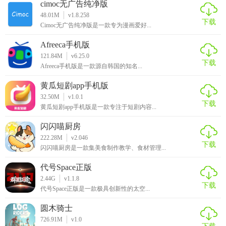
cimoc无广告纯净版
48.01M
v1.8.258
下载
Cimoc无广告纯净版是一款专为漫画爱好...
Afreeca手机版
121.84M
v6.25.0
下载
Afreeca手机版是一款源自韩国的知名...
黄瓜短剧app手机版
32.50M
v1.0.1
下载
黄瓜短剧app手机版是一款专注于短剧内容...
闪闪喵厨房
222.28M
v2.046
下载
闪闪喵厨房是一款集美食制作教学、食材管理...
代号Space正版
2.44G
v1.1.8
下载
代号Space正版是一款极具创新性的太空...
圆木骑士
726.91M
v1.0