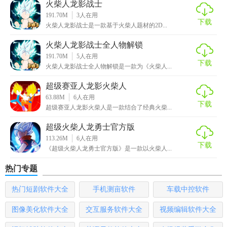
火柴人龙影战士
3. 离线收益：即使玩家离线，角色也会继续战斗并获得奖
191.70M
3
人在用
励。
下载
火柴人龙影战士是一款基于火柴人题材的2D...
4. 社交互动：游戏支持多人在线对战，玩家可以与其他玩家
火柴人龙影战士全人物解锁
一决高下。
191.70M
5
人在用
下载
火柴人龙影战士全人物解锁是一款为《火柴人...
5. 自定义装备：玩家可以自由搭配装备，打造属于自己的独
超级赛亚人龙影火柴人
特战士。
63.88M
6
人在用
下载
超级赛亚人龙影火柴人是一款结合了经典火柴...
【火柴人龙影战士无敌版优势】
超级火柴人龙勇士官方版
1. 流畅操作：游戏采用先进的引擎技术，确保玩家在游戏中
113.26M
6
人在用
享受流畅的操作体验。
下载
《超级火柴人龙勇士官方版》是一款以火柴人...
2. 丰富内容：游戏提供了大量的关卡、敌人和挑战，让玩家
热门专题
永不无聊。
热门短剧软件大全
手机测亩软件
车载中控软件
3. 持续更新：开发团队会不断推出新的内容和活动，保持游
图像美化软件大全
交互服务软件大全
视频编辑软件大全
戏的活力和趣味性。