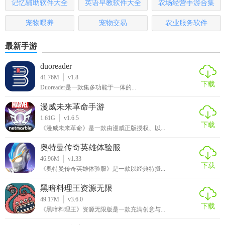
记忆辅助软件大全
英语早教软件大全
农场经营手游合集
4. 低门槛高乐趣：游戏操作简单易上手，但深度足够，适合
各年龄段的玩家。
宠物喂养
宠物交易
农业服务软件
【火柴人龙影战士无敌版推荐】
最新手游
如果你喜欢动作冒险游戏，并且想要体验刺激的火柴人战
duoreader
斗，那么火柴人龙影战士无敌版绝对是一个值得尝试的游
41.76M
v1.8
下载
戏。它提供了丰富的游戏内容和独特的游戏体验，相信你会
Duoreader是一款集多功能于一体的...
在游戏中找到无穷的乐趣。
漫威未来革命手游
1.61G
v1.6.5
下载
《漫威未来革命》是一款由漫威正版授权、以...
奥特曼传奇英雄体验服
46.96M
v1.33
下载
《奥特曼传奇英雄体验服》是一款以经典特摄...
黑暗料理王资源无限
49.17M
v3.6.0
下载
《黑暗料理王》资源无限版是一款充满创意与...