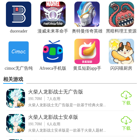
1. 无限连击：玩家可以组合多种攻击方式，实现无限连击，
让战斗更加刺激。
2. 炫酷技能：游戏中拥有多种技能供玩家选择，每个技能都
duoreader
漫威未来革命手
奥特曼传奇英雄
黑暗料理王资源
有独特的视觉效果和强大的威力。
游
体验服
无限
3. 丰富场景：游戏设计了多个不同的场景，每个场景都有独
特的敌人和挑战，让玩家体验到不同的游戏乐趣。
4. 角色成长：玩家可以通过战斗获得经验，提升等级，解锁
cimoc无广告纯
Afreeca手机版
黄瓜短剧app手
闪闪喵厨房
新的技能和装备，使角色更加强大。
净版
机版
相关游戏
【火柴人龙影战士无敌版亮点】
火柴人龙影战士无广告版
191.70M
7
人在用
1. 无敌模式：开启无敌模式后，玩家将拥有无限生命值，可
下载
火柴人龙影战士无广告版是一款基于经典火柴...
以尽情挑战高难度关卡。
火柴人龙影战士安卓版
2. 自动战斗：游戏支持自动战斗功能，让玩家在忙碌时也能
191.70M
6
人在用
下载
火柴人龙影战士安卓版是一款基于火柴人题材...
轻松享受游戏乐趣。