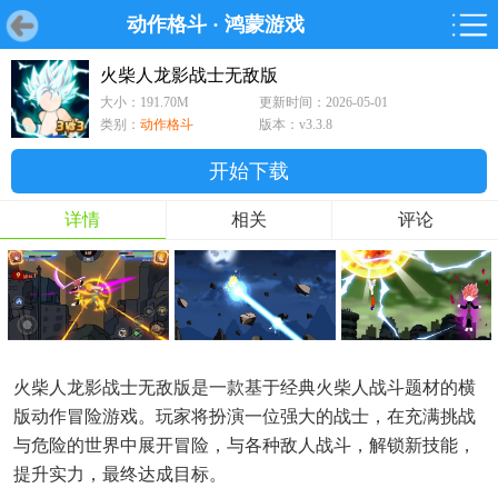
动作格斗
·
鸿蒙游戏
首页
首页
游戏
软件
游戏
鸿蒙
鸿蒙
软件
专题
鸿蒙游戏
鸿蒙软件
专题
火柴人龙影战士无敌版
大小：191.70M
更新时间：2026-05-01
游戏
软件
类别：
动作格斗
版本：v3.3.8
开始下载
详情
相关
评论
火柴人龙影战士无敌版是一款基于经典火柴人战斗题材的横
版动作冒险游戏。玩家将扮演一位强大的战士，在充满挑战
与危险的世界中展开冒险，与各种敌人战斗，解锁新技能，
提升实力，最终达成目标。