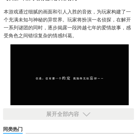
本游戏通过细腻的画面和引人入胜的音效，为玩家构建了一
个充满未知与神秘的异世界。玩家将扮演一名侦探，在解开
一系列谜团的同时，逐步揭露一段跨越七年的爱情故事，感
受角色之间错综复杂的情感纠葛。
展开全部内容
【我在7年后等着你游戏安装特色】
同类热门
1. 感人至深的剧情：游戏以一段跨越七年的爱情故事为主