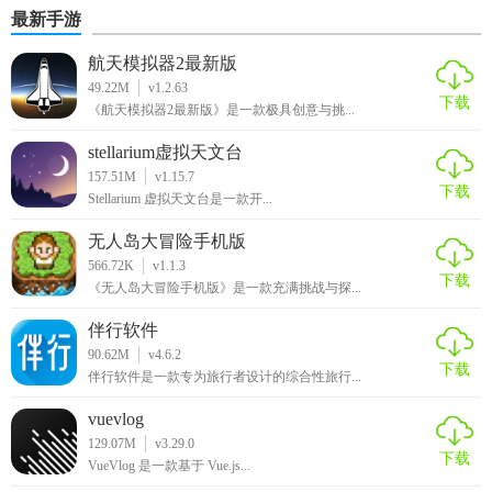
最新手游
航天模拟器2最新版
49.22M
v1.2.63
下载
《航天模拟器2最新版》是一款极具创意与挑...
stellarium虚拟天文台
157.51M
v1.15.7
下载
Stellarium 虚拟天文台是一款开...
无人岛大冒险手机版
566.72K
v1.1.3
下载
《无人岛大冒险手机版》是一款充满挑战与探...
伴行软件
90.62M
v4.6.2
下载
伴行软件是一款专为旅行者设计的综合性旅行...
vuevlog
129.07M
v3.29.0
下载
VueVlog 是一款基于 Vue.js...