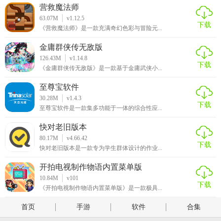
营救魔法师
63.07M
v1.12.5
下载
《营救魔法师》是一款充满奇幻色彩与冒险元...
金庸群侠传无敌版
126.43M
v1.14.8
下载
《金庸群侠传无敌版》是一款基于金庸武侠小...
至尊宝软件
30.28M
v1.4.3
下载
至尊宝软件是一款集多功能于一体的综合性应...
快对老旧版本
80.17M
v4.66.42
下载
快对老旧版本是一款专为学生群体设计的作业...
开拍电视制作物语内置菜单版
10.84M
v101
下载
《开拍电视制作物语内置菜单版》是一款极具...
首页
手游
软件
合集