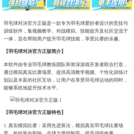
羽毛球对决官方正版是一款专为羽毛球爱好者设计的竞技与
训练软件，集视频教学、对战模拟、技能提升及社区交流于
一体，旨在帮助用户提升羽毛球技能，享受比赛的乐趣。
【羽毛球对决官方正版简介】
本软件由专业羽毛球教练团队和资深游戏开发者联合打造，
通过模拟真实比赛场景、提供高清教学视频、个性化训练计
划以及丰富的社区互动，让用户在享受羽毛球运动的同时，
能够系统地提升技术水平。
【羽毛球对决官方正版特色】
1. 真实模拟比赛：采用先进算法，模拟真实羽毛球比赛场
景，包括风向影响、击球力度控制等，提升训练效果。