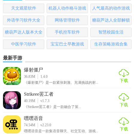
天文观星软件
机器人动作格斗游戏
人气最高的动作游戏
大全
排行榜
外语学习软件大全
网络管理软件
糖葫芦达人全部解锁
版
糖葫芦达人版本大全
手机控车软件
智慧校园生活
中医学习软件
宝宝巴士早教游戏
生存策略游戏合集
最新手游
爆射僵尸
36.83M
1.4.0
下载
《爆射僵尸》是一款紧张刺激、充满挑战的射...
Strikeee罢工者
40.19M
v1.7.3
下载
《Strikeee罢工者》是一款融合了策...
嘿嘿语音
74.54M
v2.23.0
下载
嘿嘿语音是一款集语音聊天、社交互动、游戏...