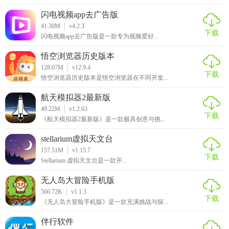
闪电视频app去广告版
41.30M
v4.2.3
下载
闪电视频app去广告版是一款专为视频爱好...
悟空浏览器历史版本
128.07M
v12.9.4
下载
悟空浏览器历史版本是悟空浏览器在不同开发...
航天模拟器2最新版
49.22M
v1.2.63
下载
《航天模拟器2最新版》是一款极具创意与挑...
stellarium虚拟天文台
157.51M
v1.15.7
下载
Stellarium 虚拟天文台是一款开...
无人岛大冒险手机版
566.72K
v1.1.3
下载
《无人岛大冒险手机版》是一款充满挑战与探...
伴行软件