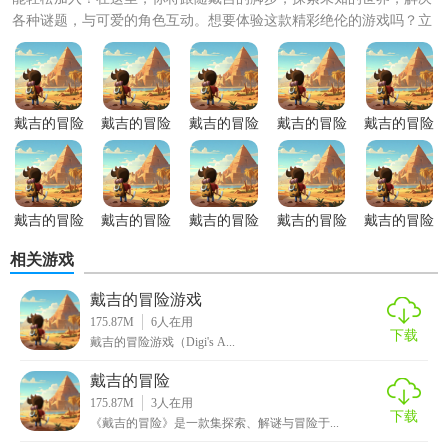
各种谜题，与可爱的角色互动。想要体验这款精彩绝伦的游戏吗？立
即下载戴吉的冒险app，...
戴吉的冒险
戴吉的冒险
戴吉的冒险
戴吉的冒险
戴吉的冒险
手游无限体
手游汉化版
手游完整版
游戏手机版
1.1.13版本
力版
戴吉的冒险
戴吉的冒险
戴吉的冒险
戴吉的冒险
戴吉的冒险
手游安装
手游直装版
手游单机版
手游官方正
手游免费版
相关游戏
版
戴吉的冒险游戏
175.87M
6
人在用
下载
戴吉的冒险游戏（Digi's A...
戴吉的冒险
175.87M
3
人在用
下载
《戴吉的冒险》是一款集探索、解谜与冒险于...