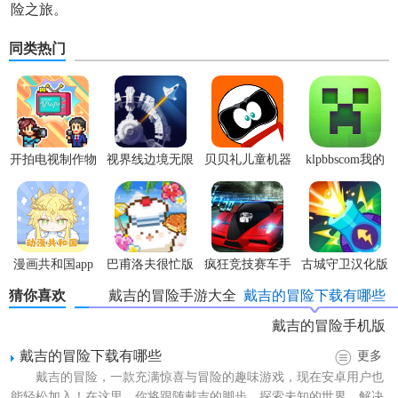
险之旅。
同类热门
开拍电视制作物
视界线边境无限
贝贝礼儿童机器
klpbbscom我的
语内置菜单版
科技点
人app安卓版
世界
漫画共和国app
巴甫洛夫很忙版
疯狂竞技赛车手
古城守卫汉化版
官方版
游安卓版
猜你喜欢
戴吉的冒险手游大全
戴吉的冒险下载有哪些
戴吉的冒险手机版
戴吉的冒险下载有哪些
更多
戴吉的冒险，一款充满惊喜与冒险的趣味游戏，现在安卓用户也
能轻松加入！在这里，你将跟随戴吉的脚步，探索未知的世界，解决