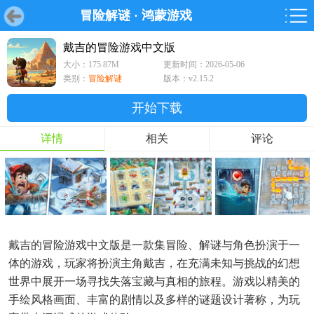
冒险解谜
·
鸿蒙游戏
首页
首页
游戏
软件
游戏
鸿蒙
鸿蒙
软件
专题
鸿蒙游戏
鸿蒙软件
专题
戴吉的冒险游戏中文版
大小：175.87M
更新时间：2026-05-06
游戏
软件
类别：
冒险解谜
版本：v2.15.2
开始下载
详情
相关
评论
戴吉的冒险游戏中文版是一款集冒险、解谜与角色扮演于一
体的游戏，玩家将扮演主角戴吉，在充满未知与挑战的幻想
世界中展开一场寻找失落宝藏与真相的旅程。游戏以精美的
手绘风格画面、丰富的剧情以及多样的谜题设计著称，为玩