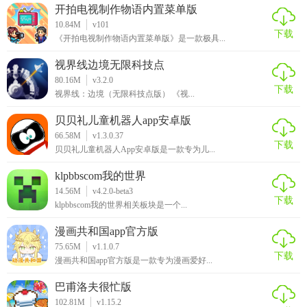
开拍电视制作物语内置菜单版
10.84M
v101
下载
《开拍电视制作物语内置菜单版》是一款极具...
视界线边境无限科技点
80.16M
v3.2.0
下载
视界线：边境（无限科技点版） 《视...
贝贝礼儿童机器人app安卓版
66.58M
v1.3.0.37
下载
贝贝礼儿童机器人App安卓版是一款专为儿...
klpbbscom我的世界
14.56M
v4.2.0-beta3
下载
klpbbscom我的世界相关板块是一个...
漫画共和国app官方版
75.65M
v1.1.0.7
下载
漫画共和国app官方版是一款专为漫画爱好...
巴甫洛夫很忙版
102.81M
v1.15.2