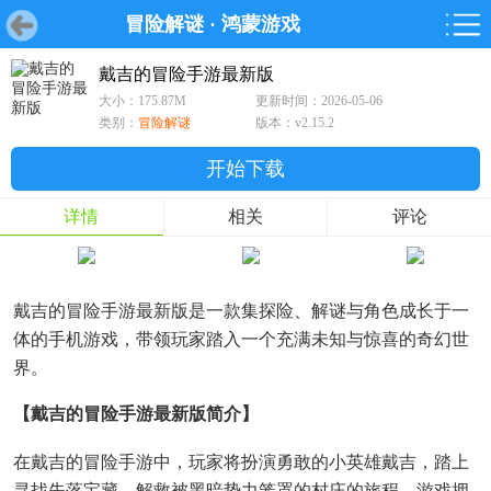
冒险解谜
·
鸿蒙游戏
首页
首页
游戏
软件
游戏
鸿蒙
鸿蒙
软件
专题
鸿蒙游戏
鸿蒙软件
专题
戴吉的冒险手游最新版
大小：175.87M
更新时间：2026-05-06
游戏
软件
类别：
冒险解谜
版本：v2.15.2
开始下载
详情
相关
评论
戴吉的冒险手游最新版是一款集探险、解谜与角色成长于一
体的手机游戏，带领玩家踏入一个充满未知与惊喜的奇幻世
界。
【戴吉的冒险手游最新版简介】
在戴吉的冒险手游中，玩家将扮演勇敢的小英雄戴吉，踏上
寻找失落宝藏、解救被黑暗势力笼罩的村庄的旅程。游戏拥