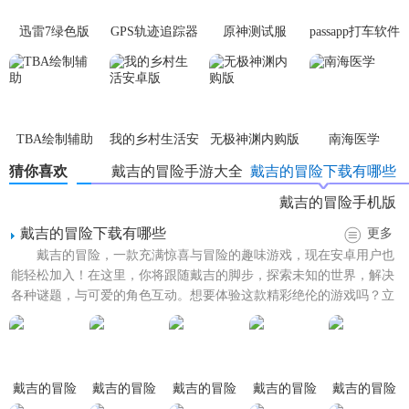
迅雷7绿色版
GPS轨迹追踪器
原神测试服
passapp打车软件
1. 新角色加入：最新版本中加入了多位新角色，每位角色都
中文版
有独特的技能和背景故事，为游戏增添更多乐趣。
2. 新增副本：增加了多个高难度副本，挑战玩家的策略和操
作能力。
TBA绘制辅助
我的乡村生活安
无极神渊内购版
南海医学
3. 优化系统：对游戏系统进行全面优化，提升游戏流畅度和
卓版
猜你喜欢
戴吉的冒险手游大全
戴吉的冒险下载有哪些
稳定性。
戴吉的冒险手机版
【戴吉的冒险手游最新版玩法】
戴吉的冒险下载有哪些
更多
戴吉的冒险，一款充满惊喜与冒险的趣味游戏，现在安卓用户也
1. 任务系统：接受并完成各种主线任务和支线任务，推动剧
能轻松加入！在这里，你将跟随戴吉的脚步，探索未知的世界，解决
情发展。
各种谜题，与可爱的角色互动。想要体验这款精彩绝伦的游戏吗？立
即下载戴吉的冒险app，...
2. 战斗系统：通过点击屏幕进行战斗操作，利用角色的技能
和装备击败敌人。
3. 探索系统：自由探索游戏世界，发现隐藏区域和宝藏。
戴吉的冒险
戴吉的冒险
戴吉的冒险
戴吉的冒险
戴吉的冒险
手游无限体
手游汉化版
手游完整版
游戏手机版
1.1.13版本