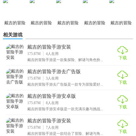
4. 社交系统：与其他玩家组队探险，共同挑战高难度副本。
力版
【戴吉的冒险手游最新版点评】
戴吉的冒险
戴吉的冒险
戴吉的冒险
戴吉的冒险
戴吉的冒险
手游安装
手游直装版
手游单机版
手游官方正
手游免费版
戴吉的冒险手游最新版在保留原有游戏特色的基础上，加入
相关游戏
版
了更多新元素和优化内容，为玩家提供了更加丰富的游戏体
验。无论是画面、剧情还是玩法都达到了新的高度，是探险
戴吉的冒险手游安装
175.87M
4
人在用
解谜类手游中的佳作。
下载
戴吉的冒险手游是一款集探险、解谜与角色扮...
戴吉的冒险手游去广告版
175.87M
3
人在用
下载
戴吉的冒险手游去广告版是一款专为冒险爱好...
戴吉的冒险手游安卓版
175.87M
8
人在用
下载
戴吉的冒险手游安卓版是一款充满乐趣与挑战...
戴吉的冒险手游安装
175.87M
7
人在用
下载
戴吉的冒险手游是一款结合了冒险、解谜与角...