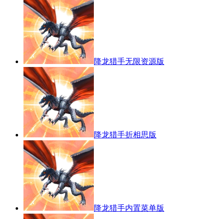
降龙猎手无限资源版
降龙猎手折相思版
降龙猎手内置菜单版