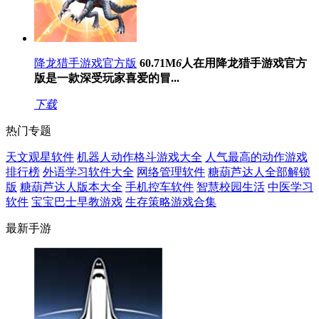
降龙猎手游戏官方版
60.71M
6
人在用
降龙猎手游戏官方
版是一款深受玩家喜爱的冒...
下载
热门专题
天文观星软件
机器人动作格斗游戏大全
人气最高的动作游戏
排行榜
外语学习软件大全
网络管理软件
糖葫芦达人全部解锁
版
糖葫芦达人版本大全
手机控车软件
智慧校园生活
中医学习
软件
宝宝巴士早教游戏
生存策略游戏合集
最新手游