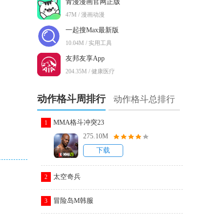
青漫漫画官网正版
47M / 漫画动漫
一起搜Max最新版
10.04M / 实用工具
友邦友享App
204.35M / 健康医疗
动作格斗周排行
动作格斗总排行
MMA格斗冲突23
1
275.10M
下载
太空奇兵
2
冒险岛M韩服
3