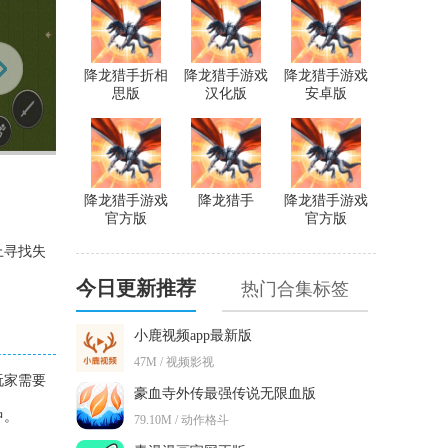
降龙猎手折相
降龙猎手游戏
降龙猎手游戏
思版
汉化版
安卓版
降龙猎手游戏
降龙猎手
降龙猎手游戏
官方版
官方版
上寻找失
今日更新推荐
热门合集标签
小鹿视频app最新版
47M / 视频影视
玩家需要
豪血寺外传最强传说无限血版
中。
79.10M / 动作格斗