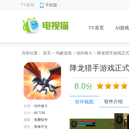
TV首页
手机版
TV首页
AI游
当前位置：
首页
>
鸿蒙游戏
>
动作格斗
> 降龙猎手游戏正
降龙猎手游戏正
8.0
分
软件介绍
软件截图
分类：
动作格斗
大小：
60.71M
授权：
免费软件
语言：
简体中文