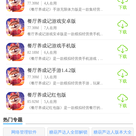
77.39M
4
人在用
发新菜品的乐趣。
下载
《餐厅养成记》手游无限体力版是一款集经营...
2. 真实的经营体验：模拟真实的餐厅经营过程，包括顾客管
餐厅养成记游戏安卓版
理、员工管理等。
77.39M
7
人在用
下载
餐厅养成记游戏安卓版是一款模拟经营类手机...
3. 自由装饰布局：玩家可以自定义餐厅的装饰和布局，打造
独特的餐厅风格。
餐厅养成记游戏手机版
82.18M
6
人在用
下载
【餐厅养成记游戏安装优势】
《餐厅养成记》是一款模拟经营类手机游戏，...
餐厅养成记手游1.4.2版
1. 高度自由的经营模式：玩家可以根据自己的喜好制定经营
77.39M
3
人在用
策略，享受经营乐趣。
下载
《餐厅养成记》是一款模拟经营类手游，玩家...
2. 丰富的社交互动：支持多人在线互动，玩家可以与其他玩
餐厅养成记红包版
家分享菜品、交流经验。
85.92M
5
人在用
下载
《餐厅养成记红包版》是一款模拟经营餐厅的...
3. 多样化的活动系统：定期举办促销活动或特色活动，增加
游戏的趣味性和挑战性。
热门专题
4. 细腻的画面和音效：精美的画面和逼真的音效为玩家提供
网络管理软件
糖葫芦达人全部解锁
糖葫芦达人版本大全