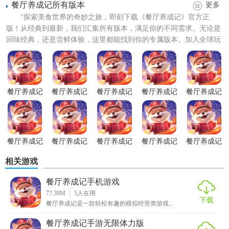
餐厅养成记所有版本
更多
"探索美食世界的奇妙之旅，即刻下载《餐厅养成记》官方正
版！从经典到最新，我们汇集所有版本，满足你的不同需求。无论是
回味经典，还是尝鲜体验，这里都能找到你的专属版本。加入全球玩
家的行列，一起经营梦想中的...
【餐厅养成记游戏安装技巧】
1. 优先提升菜品质量：初期应优先提升菜品质量，吸引更多
顾客。
餐厅养成记
餐厅养成记
餐厅养成记
餐厅养成记
餐厅养成记
官网版
手游无限钻
手游无限体
手游1.4.2版
正式版
2. 合理安排员工：根据顾客流量合理安排员工，提高工作效
石版
力版
率。
餐厅养成记
餐厅养成记
餐厅养成记
餐厅养成记
餐厅养成记
3. 定期举办活动：定期举办促销活动或特色活动，提升餐厅
测试版
手游
手游内购版
手游免广告
手机游戏
人气。
相关游戏
版
4. 注意顾客反馈：及时关注顾客反馈，调整经营策略。
餐厅养成记手机游戏
77.39M
5
人在用
下载
【餐厅养成记游戏安装亮点】
餐厅养成记是一款轻松有趣的模拟经营类游戏...
餐厅养成记手游无限体力版
1. 丰富的菜品系统：涵盖多种菜系和特色菜品，满足玩家研