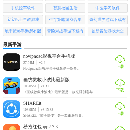
沉浸式的游戏体验。
版
手机控车软件
智慧校园生活
中医学习软件
5. 持续更新内容：游戏开发者会定期更新内容，为玩家带来
宝宝巴士早教游戏
生存策略游戏合集
奇幻世界游戏下载有
更多惊喜和挑战。
哪些
地牢策略手游所有版
冒险对战手游下载有
创新冒险游戏大全
【餐厅养成记游戏安装点评】
本
哪些
最新手游
餐厅养成记是一款非常有趣的模拟经营类游戏，它融合了餐
厅管理、菜品研发、顾客服务等多种元素，为玩家提供了丰
novipnoad影视平台手机版
27.54M
v2.4
富的游戏体验。游戏画面精美、音效逼真，让人仿佛置身于
下载
Novipnoad影视平台手机版是一款专...
真实的餐厅中。此外，游戏还支持多人在线互动和丰富的社
交功能，让玩家可以与其他玩家分享菜品、交流经验。如果
画线救救小波比最新版
你喜欢模拟经营类游戏或者对餐饮业感兴趣的话，那么餐厅
105.05M
v1.3.1
下载
《画线救救小波比》最新版是一款充满创意与...
养成记绝对是一个值得一试的游戏。
SHAREit
103.98M
v3.15.38
下载
SHAREit（茄子快传）是一款由联想集...
秒抢红包app2.7.3