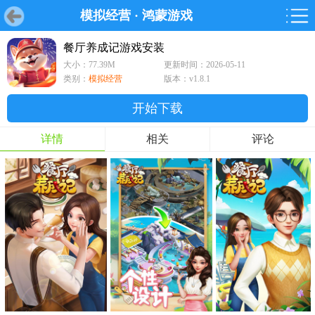
模拟经营
·
鸿蒙游戏
首页
首页
游戏
软件
游戏
鸿蒙
鸿蒙
软件
专题
鸿蒙游戏
鸿蒙软件
专题
餐厅养成记游戏安装
大小：77.39M
更新时间：2026-05-11
游戏
软件
类别：
模拟经营
版本：v1.8.1
开始下载
详情
相关
评论