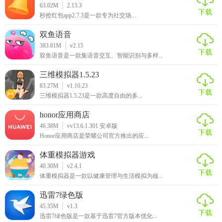
63.02M
2.13.3
下载
秒抢红包app2.7.3是一款专为社交场...
双鱼语音
383.81M
v2.15
下载
双鱼语音是一款集语音交互、智能识别与多样...
三维模拟器1.5.23
83.27M
v1.10.23
下载
三维模拟器1.5.23是一款高度自由的多...
honor应用商店
46.38M
vv13.6.1.301 安卓版
下载
Honor应用商店是荣耀公司官方推出的应...
体重模拟器游戏
40.30M
v2.4.1
下载
体重模拟器是一款以健康管理与生活模拟为核...
迅雷7绿色版
45.35M
v1.3
下载
迅雷7绿色版是一款基于迅雷7官方版本优化...