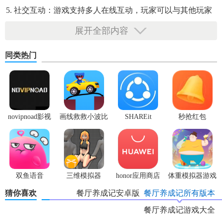
5. 社交互动：游戏支持多人在线互动，玩家可以与其他玩家
分享菜品、交流经验。
展开全部内容
同类热门
novipnoad影视
画线救救小波比
SHAREit
秒抢红包
平台手机版
最新版
app2.7.3
双鱼语音
三维模拟器
honor应用商店
体重模拟器游戏
1.5.23
猜你喜欢
餐厅养成记安卓版
餐厅养成记所有版本
餐厅养成记游戏大全