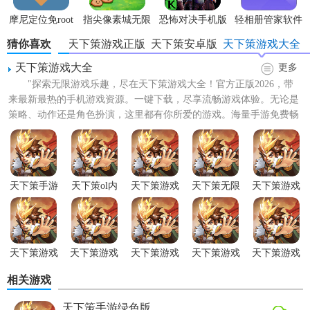
摩尼定位免root
指尖像素城无限
恐怖对决手机版
轻相册管家软件
代金券版
猜你喜欢
天下策游戏正版
天下策安卓版
天下策游戏大全
天下策游戏大全
更多
"探索无限游戏乐趣，尽在天下策游戏大全！官方正版2026，带
来最新最热的手机游戏资源。一键下载，尽享流畅游戏体验。无论是
策略、动作还是角色扮演，这里都有你所爱的游戏。海量手游免费畅
享，无需等待，即刻开...
天下策手游
天下策ol内
天下策游戏
天下策无限
天下策游戏
绿色版
购正式版
商城版
元宝版
文字版
天下策游戏
天下策游戏
天下策游戏
天下策游戏
天下策游戏
官网版
安装
官方正版
免费
2026
相关游戏
天下策手游绿色版