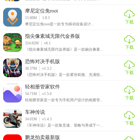
摩尼定位免root
15.60M
1.8.3
下载
摩尼定位免root是一款专为移动设备设计...
指尖像素城无限代金券版
324.82M
v6.1
下载
《指尖像素城无限代金券版》是一款融合像素...
恐怖对决手机版
38.37M
v1.3.2
下载
《恐怖对决手机版》是一款紧张刺激、充满惊...
轻相册管家软件
54.71M
v1.5.0
下载
轻相册管家是一款专为手机用户设计的相册管...
车神传说
34.01M
v1.4.3
下载
《车神传说》是一款集竞速、策略与养成于一...
鹏龙拍卖最新版