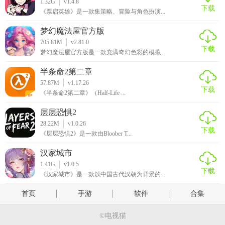
1.32G
v1.4.8
下载
《票启英雄》是一款集策略、冒险与角色扮演...
梦幻魔法屋官方版
705.81M
v2.81.0
下载
梦幻魔法屋官方版是一款充满奇幻色彩的模拟...
半条命2第二章
57.87M
v1.17.26
下载
《半条命2第二章》（Half-Life ...
层层恐惧2
28.22M
v1.0.26
下载
《层层恐惧2》是一款由Bloober T...
汉家城市
1.41G
v1.0.5
下载
《汉家城市》是一款以中国古代汉朝为背景的...
首页
手游
软件
合集
©电视猫