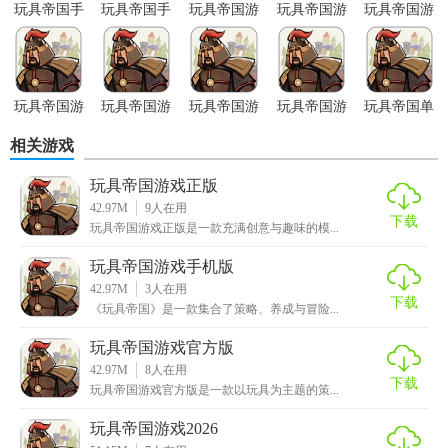
悦的游戏氛围。
玩具帝国手
玩具帝国手
玩具帝国游
玩具帝国游
玩具帝国游
游中文版
游官方正版
戏免费版
戏正版
戏最新版
【玩具帝国游戏内容】
1. 研发系统：提供多种研发工具，帮助玩家创造独一无二的
玩具帝国游
玩具帝国游
玩具帝国游
玩具帝国游
玩具帝国单
玩具产品。
戏安卓版
戏安装
戏官方版
戏2026
机游戏
相关游戏
2. 市场系统：模拟真实市场环境，包括消费者偏好、竞争对
玩具帝国游戏正版
手分析等。
42.97M
9
人在用
下载
3. 员工系统：管理员工属性、技能及培训，提升整体运营效
玩具帝国游戏正版是一款充满创意与趣味的模...
率。
玩具帝国游戏手机版
42.97M
3
人在用
4. 社交系统：支持玩家间互动，共同探索游戏世界。
下载
《玩具帝国》是一款集合了策略、养成与冒险...
【玩具帝国游戏用法】
玩具帝国游戏官方版
42.97M
8
人在用
1. 创建公司：选择初始资金、地点及发展方向，开始你的创
下载
玩具帝国游戏官方版是一款以玩具为主题的策...
业之旅。
玩具帝国游戏2026