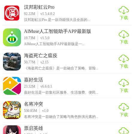
汉邦彩虹云Pro
92.22M
v1.5.4.0.2
下载
汉邦彩虹云Pro 是一款功能强大且全面的...
AlMuse人工智能助手APP最新版
19.73M
v1.5.0
下载
AlMuse人工智能助手APP最新版是一...
海盗死亡之瘟疫
50.77M
v2.15
下载
《海盗死亡之瘟疫》是一款融合了策略、冒险...
嘉好生活
23.52M
v6.6.0.1
下载
嘉好生活是一款集社区服务、生活缴费、便民...
名将冲突
530.85M
v1.0
下载
名将冲突是一款融合了策略与角色扮演元素的...
票启英雄