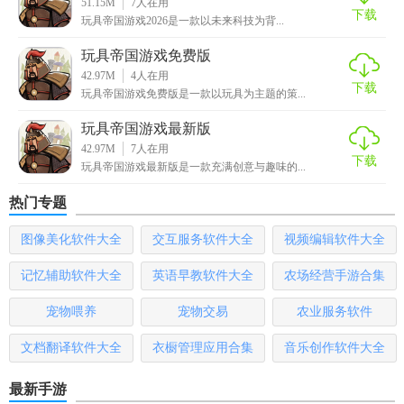
2. 研发产品：利用研发工具设计新玩具，考虑成本、材料等
51.15M
7
人在用
下载
玩具帝国游戏2026是一款以未来科技为背...
因素。
玩具帝国游戏免费版
3. 市场投放：制定营销策略，选择合适的销售渠道和价格策
42.97M
4
人在用
略。
下载
玩具帝国游戏免费版是一款以玩具为主题的策...
4. 管理运营：监控生产进度、员工绩效及财务状况，及时调
玩具帝国游戏最新版
整经营策略。
42.97M
7
人在用
下载
玩具帝国游戏最新版是一款充满创意与趣味的...
【玩具帝国游戏推荐】
热门专题
对于喜欢模拟经营类游戏、想要体验创业乐趣的玩家来说，
图像美化软件大全
交互服务软件大全
视频编辑软件大全
玩具帝国游戏无疑是一个绝佳的选择。它不仅能让你享受创
造的乐趣，还能在经营中学习到宝贵的商业知识，是一款集
记忆辅助软件大全
英语早教软件大全
农场经营手游合集
娱乐与学习于一体的优秀游戏。
宠物喂养
宠物交易
农业服务软件
文档翻译软件大全
衣橱管理应用合集
音乐创作软件大全
最新手游