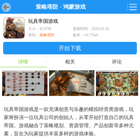
策略塔防
·
鸿蒙游戏
首页
首页
游戏
软件
游戏
鸿蒙
鸿蒙
软件
专题
鸿蒙游戏
鸿蒙软件
专题
玩具帝国游戏
大小：42.97M
更新时间：2026-05-20
游戏
软件
类别：
策略塔防
版本：v0.176a4
开始下载
详情
相关
评论
玩具帝国游戏是一款充满创意与乐趣的模拟经营类游戏，玩
家将扮演一位玩具公司的创始人，从零开始打造自己的玩具
帝国。游戏融合了策略规划、资源管理、产品创新等多种元
素，旨在为玩家提供丰富多样的游戏体验。