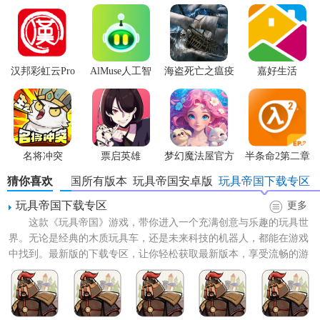
汉邦彩虹云Pro
AlMuse人工智
海盗死亡之瘟疫
嘉好生活
能助手APP最新
版
【玩具帝国游戏特色】
名将冲突
票启英雄
梦幻魔法屋官方
半条命2第二章
1. 创意无限：玩家可以自由设计玩具外观、功能，实现个性
版
猜你喜欢
玩具帝国所有版本
玩具帝国安卓版
玩具帝国下载专区
化创造。
玩具帝国下载专区
更多
2. 深度经营：游戏内包含丰富的经营策略，如市场调研、供
这款《玩具帝国》游戏，带你进入一个充满创意与乐趣的玩具世
应链管理等，让玩家体验真实的商业环境。
界。无论是经典的木质玩具车，还是未来科技的机器人，都能在游戏
中找到。最新版的下载专区，让你轻松获取最新版本，享受流畅的游
3. 成长体系：通过完成各种任务和挑战，解锁新的生产线、
戏体验。此外，专区还提供...
提升公司等级，逐步建立强大的玩具帝国。
4. 精美画面：采用卡通风格的精美画面，为玩家营造轻松愉