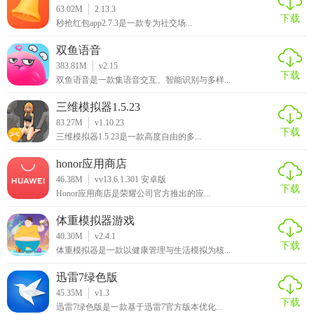
63.02M
2.13.3
下载
秒抢红包app2.7.3是一款专为社交场...
双鱼语音
383.81M
v2.15
下载
双鱼语音是一款集语音交互、智能识别与多样...
三维模拟器1.5.23
83.27M
v1.10.23
下载
三维模拟器1.5.23是一款高度自由的多...
honor应用商店
46.38M
vv13.6.1.301 安卓版
下载
Honor应用商店是荣耀公司官方推出的应...
体重模拟器游戏
40.30M
v2.4.1
下载
体重模拟器是一款以健康管理与生活模拟为核...
迅雷7绿色版
45.35M
v1.3
下载
迅雷7绿色版是一款基于迅雷7官方版本优化...