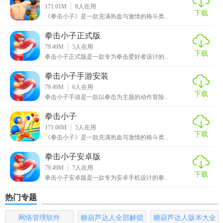
171.01M
8
人在用
多样。
下载
《拳击小子》是一款充满热血与激情的格斗类...
3. 挑战任务：完成各种挑战任务，获取奖励，解锁新角色和
拳击小子正式版
道具。
79.49M
5
人在用
下载
拳击小子正式版是一款专为拳击爱好者设计的...
拳击小子游戏优势
拳击小子手游安装
79.49M
6
人在用
1. 简单易上手：操作直观，适合各年龄层玩家。
下载
拳击小子手游是一款以拳击为主题的动作冒险...
2. 高度可玩性：多种模式结合，长久游玩不腻。
拳击小子
171.06M
5
人在用
3. 视觉享受：精美的画面和流畅的动画效果，带来沉浸式体
下载
《拳击小子》是一款充满热血与激情的格斗类...
验。
拳击小子安卓版
4. 社交互动：支持在线对战，与全球玩家一决高下。
79.49M
7
人在用
下载
拳击小子安卓版是一款专为安卓手机设计的拳...
拳击小子游戏测评
热门专题
拳击小子以其独特的艺术风格、流畅的操作体验以及丰富的
网络管理软件
糖葫芦达人全部解锁
糖葫芦达人版本大全
游戏内容赢得了玩家们的喜爱。其结合了策略与操作的玩法