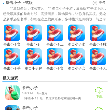
拳击小子正式版
更多
1. 精准击打：利用合适的时机进行击打，可以造成更大的伤
**激战拳台，体验非凡！** 拳击小子手游，最新版本等你下载，
害。
感受最真实的拳击对战。高清画质，流畅操作，让你身临其境。无论
是新手还是老手，都能在这里找到乐趣。多种模式任你挑战，与全球
2. 防守反击：在对手攻击时进行有效防守并立即反击，可迅
玩家一决高下。快来...
速扭转局势。
3. 特殊技能：积累能量后释放特殊技能，如闪避、强力一击
拳击小子官
拳击小子
拳击小子正
拳击小子永
拳击小子纯
等，关键时刻使用。
方正版
2026版
式版
久会员版
净版
4. 策略布局：观察对手弱点，采取相应策略，如利用对手攻
击后的硬直时间进行反击。
拳击小子手
拳击小子解
拳击小子官
拳击小子安
拳击小子无
5. 训练提升：不断练习，提升反应速度和操作精度。
游安装
锁版
方版
卓版
广告版
相关游戏
拳击小子游戏内容
拳击小子
1. 多样化角色：提供多个可解锁的拳击手角色，每个角色拥
169.36M
9
人在用
下载
《拳击小子》是一款充满热血与激情的格斗类...
有独特技能和外观。
拳击小子
2. 丰富场景：从简陋的街头巷战到豪华的体育馆，场景变化