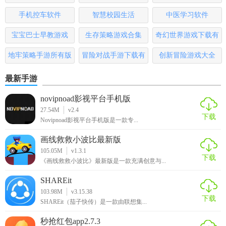
模式，让每一场比赛都充满变数，既考验玩家的技术也考验
版
手机控车软件
智慧校园生活
中医学习软件
智慧。此外，游戏定期更新保证了内容的持续新鲜感，是休
闲游戏中不可多得的一款佳作。
宝宝巴士早教游戏
生存策略游戏合集
奇幻世界游戏下载有
哪些
地牢策略手游所有版
冒险对战手游下载有
创新冒险游戏大全
本
哪些
最新手游
novipnoad影视平台手机版
27.54M
v2.4
下载
Novipnoad影视平台手机版是一款专...
画线救救小波比最新版
105.05M
v1.3.1
下载
《画线救救小波比》最新版是一款充满创意与...
SHAREit
103.98M
v3.15.38
下载
SHAREit（茄子快传）是一款由联想集...
秒抢红包app2.7.3