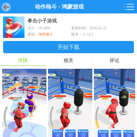
动作格斗
·
鸿蒙游戏
首页
首页
游戏
软件
游戏
鸿蒙
鸿蒙
软件
专题
鸿蒙游戏
鸿蒙软件
专题
拳击小子游戏
大小：79.49M
更新时间：2026-05-25
游戏
软件
类别：
动作格斗
版本：v1.12.2
开始下载
详情
相关
评论