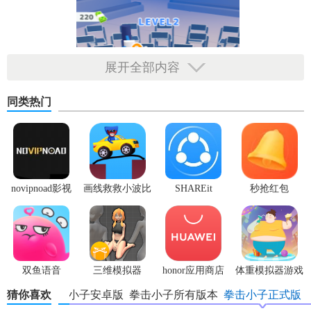
展开全部内容
同类热门
novipnoad影视
画线救救小波比
SHAREit
秒抢红包
平台手机版
最新版
app2.7.3
双鱼语音
三维模拟器
honor应用商店
体重模拟器游戏
1.5.23
猜你喜欢
拳击小子安卓版
拳击小子所有版本
拳击小子正式版
拳击小子游戏技巧