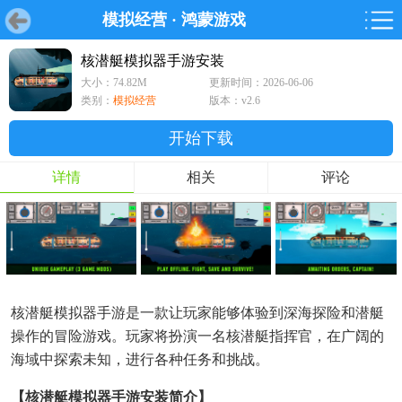
模拟经营
·
鸿蒙游戏
首页
首页
游戏
软件
游戏
鸿蒙
鸿蒙
软件
专题
鸿蒙游戏
鸿蒙软件
专题
核潜艇模拟器手游安装
大小：74.82M
更新时间：2026-06-06
游戏
软件
类别：
模拟经营
版本：v2.6
开始下载
详情
相关
评论
核潜艇模拟器手游是一款让玩家能够体验到深海探险和潜艇
操作的冒险游戏。玩家将扮演一名核潜艇指挥官，在广阔的
海域中探索未知，进行各种任务和挑战。
【核潜艇模拟器手游安装简介】