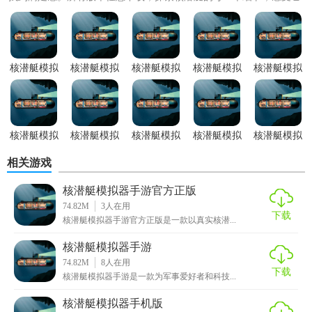
的威力和神秘。最新版更是...
核潜艇模拟
核潜艇模拟
核潜艇模拟
核潜艇模拟
核潜艇模拟
器游戏纯净
器游戏内购
器游戏正式
器游戏绿色
器游戏去广
版
版
版
版
告版
核潜艇模拟
核潜艇模拟
核潜艇模拟
核潜艇模拟
核潜艇模拟
器游戏无限
器游戏无限
器游戏直装
器游戏免费
器游戏2026
相关游戏
积分版
金币版
版
版
版
核潜艇模拟器手游官方正版
74.82M
3
人在用
下载
核潜艇模拟器手游官方正版是一款以真实核潜...
核潜艇模拟器手游
74.82M
8
人在用
下载
核潜艇模拟器手游是一款为军事爱好者和科技...
核潜艇模拟器手机版