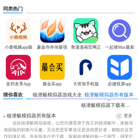
同类热门
小鹿视频app最
豪血寺外传最强
青漫漫画官网正
一起搜Max最新
新版
传说无限血版
版
版
友邦友享App
最会买app
大管加手机版
必捷投屏app
猜你喜欢
核潜艇模拟器游戏大全
核潜艇模拟器所有版本
核潜艇模拟器下载有哪些
核潜艇模拟器所有版本
更多
这款核潜艇模拟游戏，让您仿佛置身于真正的核潜艇中，体验深
海探险的刺激与乐趣。无论您是军事迷还是游戏爱好者，都能在这里
找到满足感。所有版本任您下载，探索核潜艇的每一个细节，感受它