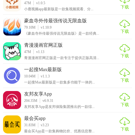
47M
v1.0.5
下载
小鹿视频app最新版是一款集视频观看、分...
豪血寺外传最强传说无限血版
79.10M
v1.10.9
下载
《豪血寺外传最强传说无限血版》是一款经典...
青漫漫画官网正版
47M
v1.13
下载
青漫漫画官网正版是一款专注于提供正版高清...
一起搜Max最新版
10.04M
v1.1.3
下载
一起搜Max最新版是一款集多功能于一体的...
友邦友享App
204.35M
v6.9.31
下载
友邦友享App是友邦保险集团推出的一款综...
最会买app
31.83M
v3.23
下载
最会买App是一款集购物比价、优惠信息整...