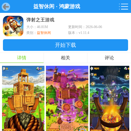
益智休闲
·
鸿蒙游戏
首页
首页
游戏
软件
游戏
鸿蒙
鸿蒙
软件
专题
鸿蒙游戏
鸿蒙软件
专题
弹射之王游戏
大小：46.81M
更新时间：2026-06-06
游戏
软件
类别：
益智休闲
版本：v1.11.4
开始下载
详情
相关
评论