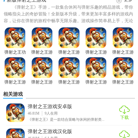
《弹射之王》手游，一款集合休闲与弹射乐趣的精品游戏，带你
领略指尖上的奇妙冒险！全新版本升级，带来更加丰富多样的游戏内
容，让你在弹射的旅程中畅享无限乐趣。游戏操作简单易上手，无论
是娱乐放松还是竞技挑战，...
弹射之王游戏功能
1. 精准弹射：利用物理引擎，模拟真实的弹射效果，玩家需
弹射之王功
弹射之王游
弹射之王游
弹射之王游
弹射之王游
要掌握角度和力度，才能准确击中目标。
能强化新版
戏官方版
戏无限药水
戏去广告版
戏免费版
版
2. 多样角色：提供多个角色供玩家选择，每个角色都有独特
的技能和属性。
弹射之王游
弹射之王游
弹射之王游
弹射之王游
弹射之王游
3. 丰富关卡：包含多个章节和关卡，每个关卡都有不同的难
戏安装
戏直装版
戏无限钻石
戏汉化版
戏无限金币
相关游戏
版
版
度和挑战。
弹射之王游戏安卓版
4. 道具系统：提供各种道具，如炸弹、加速箭等，帮助玩家
46.81M
9
人在用
更好地应对挑战。
下载
《弹射之王》是一款结合策略与休闲的弹射类...
5. 排行榜系统：记录玩家的成绩和排名，激励玩家挑战自
弹射之王游戏汉化版
我。