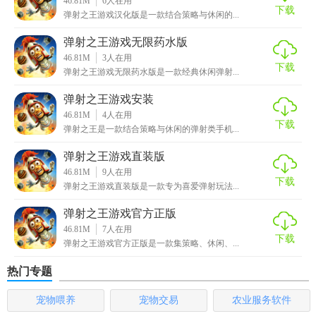
46.81M
6
人在用
下载
弹射之王游戏汉化版是一款结合策略与休闲的...
弹射之王游戏内容
弹射之王游戏无限药水版
46.81M
3
人在用
1. 精美画面：采用高清画质和流畅的动画效果，打造逼真的
下载
弹射之王游戏无限药水版是一款经典休闲弹射...
游戏场景。
弹射之王游戏安装
2. 丰富音效：包含多种音效和背景音乐，增加游戏的趣味性
46.81M
4
人在用
下载
和沉浸感。
弹射之王是一款结合策略与休闲的弹射类手机...
3. 简单操作：通过滑动屏幕即可控制箭矢的弹射方向和力
弹射之王游戏直装版
度，简单易上手。
46.81M
9
人在用
下载
弹射之王游戏直装版是一款专为喜爱弹射玩法...
4. 策略玩法：玩家需要利用环境和道具，制定合适的策略来
弹射之王游戏官方正版
击败敌人。
46.81M
7
人在用
下载
弹射之王游戏官方正版是一款集策略、休闲、...
弹射之王游戏用法
热门专题
1. 选择角色：在游戏开始前选择喜欢的角色。
宠物喂养
宠物交易
农业服务软件
2. 进入关卡：选择或解锁一个关卡进行游戏。