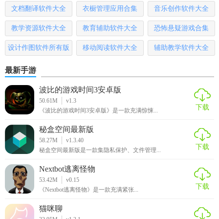
文档翻译软件大全
衣橱管理应用合集
音乐创作软件大全
3. 控制弹射：滑动屏幕调整箭矢的弹射方向和力度，松开手
指发射箭矢。
教学资源软件大全
教育辅助软件大全
恐怖悬疑游戏合集
4. 使用道具：在游戏过程中收集并使用道具来辅助通关。
设计作图软件所有版
移动阅读软件大全
辅助教学软件大全
本
5. 查看成绩：完成关卡后查看成绩和排名，并解锁新的章节
最新手游
和角色。
波比的游戏时间3安卓版
弹射之王游戏点评
50.61M
v1.3
下载
《波比的游戏时间3安卓版》是一款充满惊悚...
弹射之王是一款集策略、技巧与休闲于一体的优秀游戏。其
秘盒空间最新版
丰富的关卡设计和多样的角色选择让玩家可以体验到不同的
58.27M
v1.3.40
下载
游戏乐趣。此外，游戏还提供了多种道具和排行榜系统，增
秘盒空间最新版是一款集隐私保护、文件管理...
加了游戏的可玩性和挑战性。无论是画面还是音效都表现出
Nextbot逃离怪物
色，为玩家带来了极佳的游戏体验。
53.42M
v0.15
下载
《Nextbot逃离怪物》是一款充满紧张...
猫咪聊