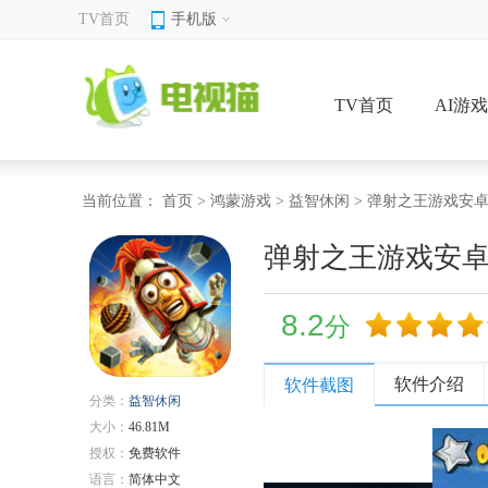
TV首页
手机版
TV首页
AI游
当前位置：
首页
>
鸿蒙游戏
>
益智休闲
> 弹射之王游戏安
弹射之王游戏安
8.2
分
软件介绍
软件截图
分类：
益智休闲
大小：
46.81M
授权：
免费软件
语言：
简体中文