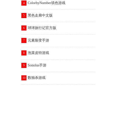
ColorbyNumber填色游戏
4
黑色走廊中文版
5
球球旅行记官方版
6
元素裂变手游
7
泡菜皮特游戏
8
Sonolus手游
9
数独杀游戏
10