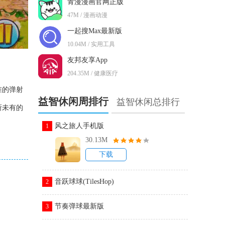
青漫漫画官网正版
47M / 漫画动漫
一起搜Max最新版
10.04M / 实用工具
友邦友享App
204.35M / 健康医疗
准的弹射
益智休闲周排行
益智休闲总排行
所未有的
风之旅人手机版
1
30.13M
下载
音跃球球(TilesHop)
2
节奏弹球最新版
3