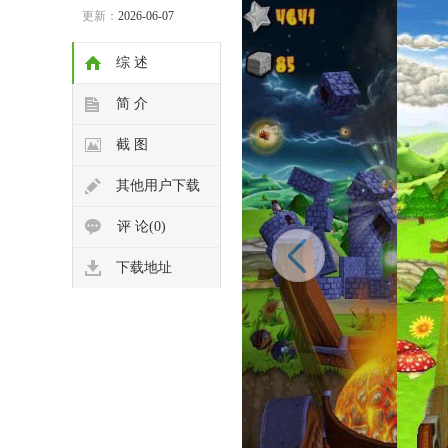
更新：
2026-06-07
综 述
简 介
截 图
其他用户下载
评 论(0)
下载地址