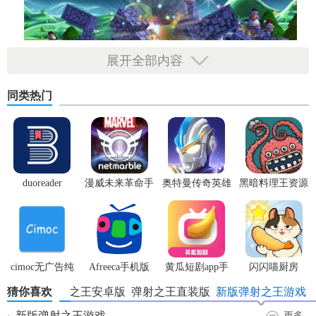
展开全部内容
同类热门
duoreader
漫威未来革命手
奥特曼传奇英雄
黑暗料理王资源
游
体验服
无限
cimoc无广告纯
Afreeca手机版
黄瓜短剧app手
闪闪喵厨房
净版
机版
猜你喜欢
弹射之王安卓版
弹射之王直装版
新版弹射之王游戏
新版弹射之王游戏
更多