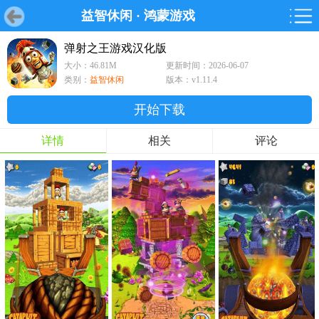
益智休闲
·
鸿蒙游戏
首页
首页
游戏
软件
游戏
鸿蒙
鸿蒙
软件
专题
鸿蒙游戏
鸿蒙软件
专题
弹射之王游戏汉化版
大小：46.81M
更新时间：2026-06-07
游戏
软件
类别：
益智休闲
版本：v1.11.4
开始下载
详情
相关
评论