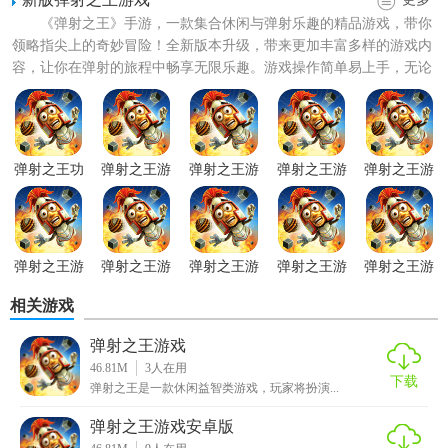
《弹射之王》手游，一款集合休闲与弹射乐趣的精品游戏，带你
弹射之王游戏汉化版技巧
领略指尖上的奇妙冒险！全新版本升级，带来更加丰富多样的游戏内
容，让你在弹射的旅程中畅享无限乐趣。游戏操作简单易上手，无论
1. 精准瞄准：利用屏幕上的瞄准线，确保每次发射都能精准
是娱乐放松还是竞技挑战，...
命中目标。
2. 利用道具：游戏中会随机出现各种道具，如加速、减速、
分裂等，合理利用这些道具可以事半功倍。
弹射之王功
弹射之王游
弹射之王游
弹射之王游
弹射之王游
能强化新版
戏官方版
戏无限药水
戏去广告版
戏免费版
3. 连续弹射：注意炮弹的弹射路径，尽可能实现多次连续弹
版
射，以最大化伤害。
弹射之王游
弹射之王游
弹射之王游
弹射之王游
弹射之王游
弹射之王游戏汉化版亮点
戏安装
戏直装版
戏无限钻石
戏汉化版
戏无限金币
相关游戏
版
版
1. 丰富的关卡设计：包含多个不同难度和主题的关卡，保证
弹射之王游戏
游戏的可玩性和挑战性。
46.81M
3
人在用
下载
2. 精美画面：采用卡通风格的画面设计，色彩鲜艳，角色形
弹射之王是一款休闲益智类游戏，玩家将扮演...
象可爱，提升游戏趣味性。
弹射之王游戏安卓版