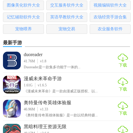
4. 限时活动：参与游戏内的限时活动，获取稀有奖励和限定
图像美化软件大全
交互服务软件大全
视频编辑软件大全
皮肤。
记忆辅助软件大全
英语早教软件大全
农场经营手游合集
5. 排行榜系统：查看全球玩家排名，与全球玩家一较高下。
宠物喂养
宠物交易
农业服务软件
弹射之王游戏汉化版点评
最新手游
弹射之王游戏汉化版以其丰富的玩法、精美的画面和有趣的
duoreader
策略元素，为玩家带来了一场别开生面的弹射冒险。汉化版
41.76M
v1.8
的推出更是大大降低了语言门槛，让国内外玩家都能轻松享
下载
Duoreader是一款集多功能于一体的...
受游戏的乐趣。无论是休闲玩家还是策略爱好者，都能在这
款游戏中找到属于自己的乐趣。
漫威未来革命手游
1.61G
v1.6.5
下载
《漫威未来革命》是一款由漫威正版授权、以...
奥特曼传奇英雄体验服
46.96M
v1.33
下载
《奥特曼传奇英雄体验服》是一款以经典特摄...
黑暗料理王资源无限