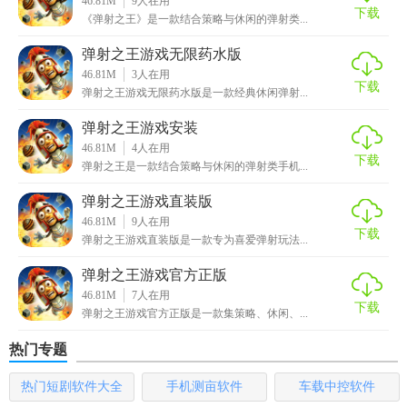
46.81M
9
人在用
3. 多样化角色：玩家可以解锁并扮演不同特性的国王角色，
下载
《弹射之王》是一款结合策略与休闲的弹射类...
每个角色都有独特的技能和属性。
弹射之王游戏无限药水版
4. 社交互动：支持多人在线对战，可以与好友一起组队挑
46.81M
3
人在用
下载
战，增加游戏的互动性。
弹射之王游戏无限药水版是一款经典休闲弹射...
弹射之王游戏安装
5. 每日挑战：每日更新挑战任务，完成任务可获得丰厚奖
46.81M
4
人在用
励，保持游戏新鲜感。
下载
弹射之王是一款结合策略与休闲的弹射类手机...
弹射之王游戏汉化版玩法
弹射之王游戏直装版
46.81M
9
人在用
1. 基础操作：通过滑动屏幕调整发射角度和力度，松开手指
下载
弹射之王游戏直装版是一款专为喜爱弹射玩法...
即可发射炮弹。
弹射之王游戏官方正版
2. 策略布局：在地图上合理布置防御塔和陷阱，以抵御敌人
46.81M
7
人在用
下载
的进攻。
弹射之王游戏官方正版是一款集策略、休闲、...
热门专题
3. 升级系统：通过游戏获得的金币和钻石，可以升级角色、
武器和防御设施，提升战斗力。
热门短剧软件大全
手机测亩软件
车载中控软件