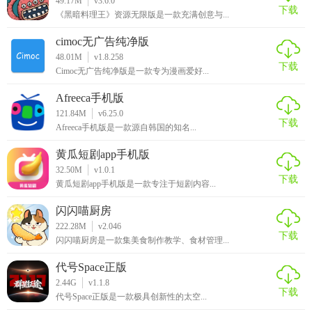
49.17M
v3.6.0
下载
《黑暗料理王》资源无限版是一款充满创意与...
cimoc无广告纯净版
48.01M
v1.8.258
下载
Cimoc无广告纯净版是一款专为漫画爱好...
Afreeca手机版
121.84M
v6.25.0
下载
Afreeca手机版是一款源自韩国的知名...
黄瓜短剧app手机版
32.50M
v1.0.1
下载
黄瓜短剧app手机版是一款专注于短剧内容...
闪闪喵厨房
222.28M
v2.046
下载
闪闪喵厨房是一款集美食制作教学、食材管理...
代号Space正版
2.44G
v1.1.8
下载
代号Space正版是一款极具创新性的太空...