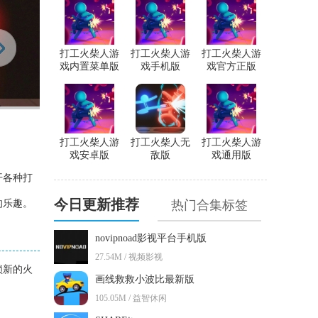
打工火柴人游
打工火柴人游
打工火柴人游
戏内置菜单版
戏手机版
戏官方正版
打工火柴人游
打工火柴人无
打工火柴人游
戏安卓版
敌版
戏通用版
开各种打
今日更新推荐
的乐趣。
热门合集标签
novipnoad影视平台手机版
27.54M / 视频影视
锁新的火
画线救救小波比最新版
105.05M / 益智休闲