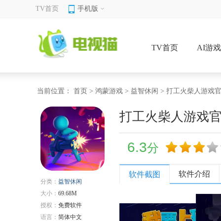
TV首页
手机版
TV首页
AI游
当前位置：
首页
>
鸿蒙游戏
>
益智休闲
> 打工火柴人游戏
打工火柴人游戏
6.3
分
软件介绍
软件截图
分类：
益智休闲
大小：
69.68M
授权：
免费软件
语言：
简体中文