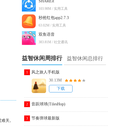
SHAREit
103.98M / 实用工具
秒抢红包app2.7.3
63.02M / 实用工具
双鱼语音
383.81M / 社交通讯
益智休闲周排行
益智休闲总排行
风之旅人手机版
1
30.13M
下载
音跃球球(TilesHop)
2
节奏弹球最新版
3
过难关。