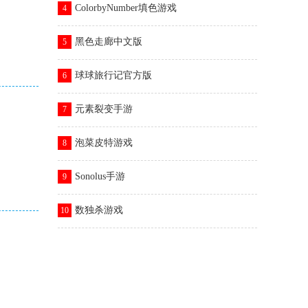
ColorbyNumber填色游戏
4
黑色走廊中文版
5
球球旅行记官方版
6
元素裂变手游
7
泡菜皮特游戏
8
Sonolus手游
9
数独杀游戏
10