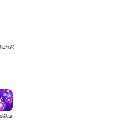
能让玩家
跳跃游
戏