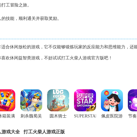
的打工冒险之旅。
柴人的技能，顺利通关并获取奖励。
】
常适合休闲放松的游戏，它不仅能够锻炼玩家的反应能力和思维能力，还
你喜欢休闲益智类游戏，不妨试试打工火柴人游戏官方版吧！
冰箱装满
刺杀魏蜀吴
圆木骑士
SUPERSTARSMTOWN
佩皮医院游
节奏
手游
官方版
官方版
戏
人游戏大全
打工火柴人游戏正版