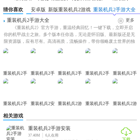
卓版
猜你喜欢
重装机兵2安卓版
新版重装机兵2游戏
重装机兵2手游大全
重装机兵2手游大全
更多
《重装机兵2》官方手游，重温经典回忆！一键下载，立即开启
你的机甲战士之旅。多个版本任你选，无论是怀旧版、最新版还是无
限资源版，应有尽有。高清画质，流畅操作，带你领略废土世界的独
特魅力。加入我们的机甲战...
重装机兵2手
重装机兵2手
重装机兵2手
重装机兵2手
重装机兵2手
游完美修正
游直装版
游最新版
游安装
游单机版
版
重装机兵2手
重装机兵2安
重装机兵2游
重装机兵2手
重装机兵2游
游免费版
卓手游
戏正版
游官方正版
戏攻略完整
相关游戏
版
重装机兵2手游安装
37.40M
6
人在用
下载