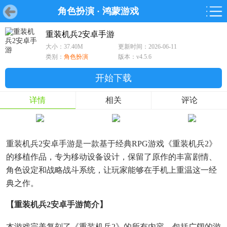
角色扮演
·
鸿蒙游戏
首页
首页
游戏
软件
游戏
鸿蒙
鸿蒙
软件
专题
鸿蒙游戏
鸿蒙软件
专题
重装机兵2安卓手游
大小：37.40M
更新时间：2026-06-11
游戏
软件
类别：
角色扮演
版本：v4.5.6
开始下载
详情
相关
评论
重装机兵2安卓手游是一款基于经典RPG游戏《重装机兵2》
的移植作品，专为移动设备设计，保留了原作的丰富剧情、
角色设定和战略战斗系统，让玩家能够在手机上重温这一经
典之作。
【重装机兵2安卓手游简介】
本游戏完美复刻了《重装机兵2》的所有内容，包括广阔的游